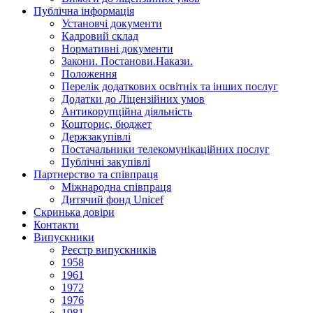
Публічна інформація
Установчi документи
Кадровий склад
Нормативнi документи
Закони. Постанови.Накази.
Положення
Перелік додаткових освітніх та інших послуг
Додатки до Ліцензійних умов
Антикорупційна діяльність
Кошторис, бюджет
Держзакупiвлi
Постачальники телекомунікаційних послуг
Публічні закупівлі
Партнерство та співпраця
Міжнародна співпраця
Дитячий фонд Unicef
Скринька довіри
Контакти
Випускники
Реєстр випускників
1958
1961
1972
1976
1981