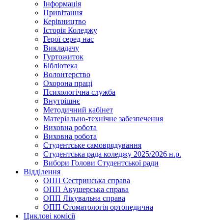
Інформація
Привітання
Керівництво
Історія Коледжу
Герої серед нас
Викладачу
Гуртожиток
Бібліотека
Волонтерство
Охорона праці
Психологічна служба
Внутрішнє
Методичний кабінет
Матеріально-технічне забезпечення
Виховна робота
Виховна робота
Студентське самоврядування
Студентська рада коледжу 2025/2026 н.р.
Вибори Голови Студентської ради
Відділення
ОПП Сестринська справа
ОПП Акушерська справа
ОПП Лікувальна справа
ОПП Стоматологія ортопедична
Циклові комісії