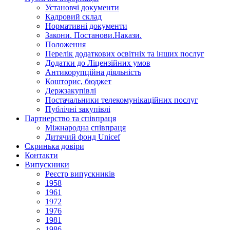
Установчi документи
Кадровий склад
Нормативнi документи
Закони. Постанови.Накази.
Положення
Перелік додаткових освітніх та інших послуг
Додатки до Ліцензійних умов
Антикорупційна діяльність
Кошторис, бюджет
Держзакупiвлi
Постачальники телекомунікаційних послуг
Публічні закупівлі
Партнерство та співпраця
Міжнародна співпраця
Дитячий фонд Unicef
Скринька довіри
Контакти
Випускники
Реєстр випускників
1958
1961
1972
1976
1981
1986