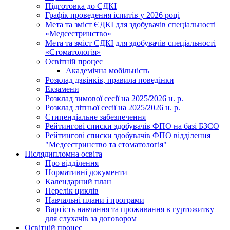
Підготовка до ЄДКІ
Графік проведення іспитів у 2026 році
Мета та зміст ЄДКІ для здобувачів спеціальності
«Медсестринство»
Мета та зміст ЄДКІ для здобувачів спеціальності
«Стоматологія»
Освітній процес
Академічна мобільність
Розклад дзвінків, правила поведінки
Екзамени
Розклад зимової сесії на 2025/2026 н. р.
Розклад літньої сесії на 2025/2026 н. р.
Стипендіальне забезпечення
Рейтингові списки здобувачів ФПО на базі БЗСО
Рейтингові списки здобувачів ФПО відділення
"Медсестринство та стоматологія"
Післядипломна освіта
Про відділення
Нормативні документи
Календарний план
Перелік циклів
Навчальні плани і програми
Вартість навчання та проживання в гуртожитку
для слухачів за договором
Освітній процес