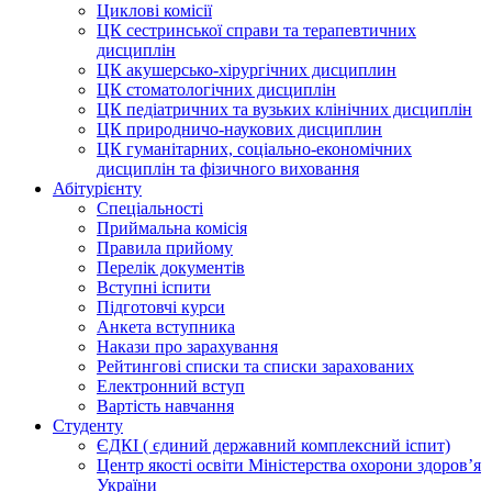
Циклові комісії
ЦК сестринської справи та терапевтичних
дисциплін
ЦК акушерсько-хірургічних дисциплин
ЦК стоматологічних дисциплін
ЦК педіатричних та вузьких клінічних дисциплін
ЦК природничо-наукових дисциплин
ЦК гуманітарних, соціально-економічних
дисциплін та фізичного виховання
Абітурієнту
Спеціальності
Приймальна комісія
Правила прийому
Перелік документів
Вступні іспити
Підготовчі курси
Анкета вступника
Накази про зарахування
Рейтингові списки та списки зарахованих
Електронний вступ
Вартість навчання
Студенту
ЄДКІ ( єдиний державний комплексний іспит)
Центр якості освіти Міністерства охорони здоровʼя
України