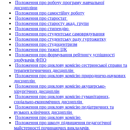
Положення про робочу програму навчальної
дисципліни
Положення про самостiйну роботу
Положення про старостат
Положення про старосту акад. групи
Положення про стипендiю
Положення про студентське самоврядування
Положення про студентську раду гуртожитку
Положення про студоцентризм
Положення про тижнi ЦК
Положення про формування рейтингу успiшностi
здобувачiв ФПО
Положення про циклову комісію сестринської справи та
терапевтичничних дисциплін
Положення про циклову комiсiю природничо-наукових
дисциплiн
Положення про циклову комiсiю акушерсько-
хiрургiчних дисциплiн
Положення про циклову комiсiю гуманiтарних,
соцiально-економiчних дисциплін
Положення про циклову комiсiю педiатричних та
вузьких клiнiчних дисциплiн
Положення про циклову комiсiю
Положення про школу пiдвищення педагогiчної
майстерностi починаючих викладачiв