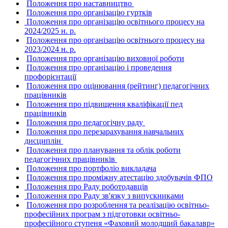
Положення про наставництво
Положення про організацію гуртків
Положення про організацію освітнього процесу на
2024/2025 н. р.
Положення про організацію освітнього процесу на
2023/2024 н. р.
Положення про органiзацiю виховної роботи
Положення про організацію і проведення
профорієнтації
Положення про оцінювання (рейтинг) педагогічних
працівників
Положення про пiдвищення квалiфiкацiї пед
працiвникiв
Положення про педагогiчну раду
Положення про перезарахування навчальних
дисциплiн
Положення про планування та облiк роботи
педагогiчних працiвникiв
Положення про портфолiо викладача
Положення про промiжну атестацiю здобувачiв ФПО
Положення про Раду роботодавців
Положення про Раду зв'язку з випускниками
Положення про розроблення та реалізацію освітньо-
професійних програм з підготовки освітньо-
професійного ступеня «Фаховий молодший бакалавр»