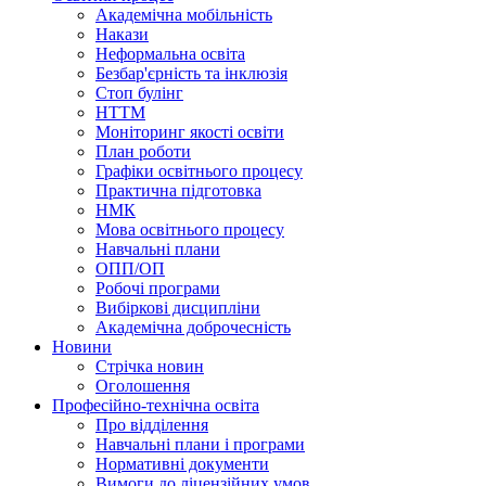
Академічна мобільність
Накази
Неформальна освіта
Безбар'єрність та інклюзія
Стоп булінг
НТТМ
Моніторинг якості освіти
План роботи
Графіки освітнього процесу
Практична підготовка
НМК
Мова освiтнього процесу
Навчальнi плани
ОПП/ОП
Робочі програми
Вибiрковi дисциплiни
Академічна доброчесність
Новини
Стрічка новин
Оголошення
Професійно-технічна освіта
Про відділення
Навчальні плани і програми
Нормативнi документи
Вимоги до ліцензійних умов