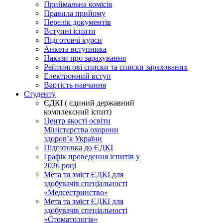
Приймальна комісія
Правила прийому
Перелік документів
Вступні іспити
Підготовчі курси
Анкета вступника
Накази про зарахування
Рейтингові списки та списки зарахованих
Електронний вступ
Вартість навчання
Студенту
ЄДКІ ( єдиний державний
комплексний іспит)
Центр якості освіти
Міністерства охорони
здоровʼя України
Підготовка до ЄДКІ
Графік проведення іспитів у
2026 році
Мета та зміст ЄДКІ для
здобувачів спеціальності
«Медсестринство»
Мета та зміст ЄДКІ для
здобувачів спеціальності
«Стоматологія»