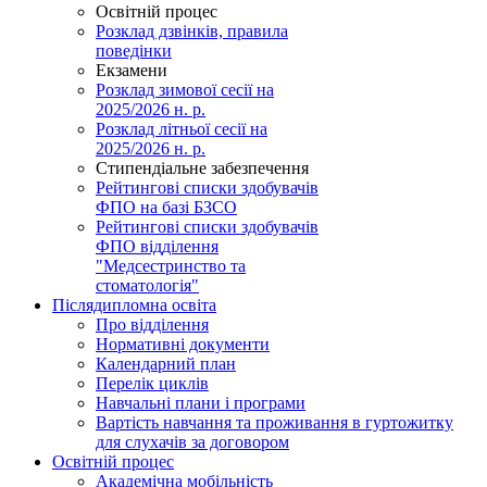
Освітній процес
Розклад дзвінків, правила
поведінки
Екзамени
Розклад зимової сесії на
2025/2026 н. р.
Розклад літньої сесії на
2025/2026 н. р.
Стипендіальне забезпечення
Рейтингові списки здобувачів
ФПО на базі БЗСО
Рейтингові списки здобувачів
ФПО відділення
"Медсестринство та
стоматологія"
Післядипломна освіта
Про відділення
Нормативні документи
Календарний план
Перелік циклів
Навчальні плани і програми
Вартість навчання та проживання в гуртожитку
для слухачів за договором
Освітній процес
Академічна мобільність