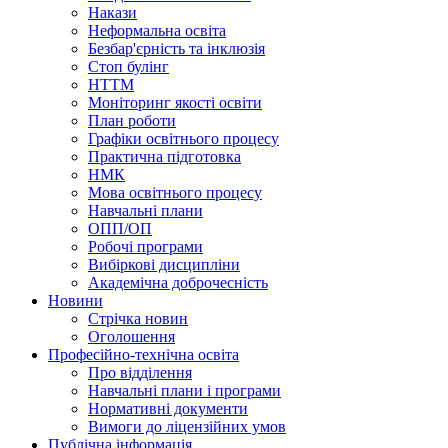
Накази
Неформальна освіта
Безбар'єрність та інклюзія
Стоп булінг
НТТМ
Моніторинг якості освіти
План роботи
Графіки освітнього процесу
Практична підготовка
НМК
Мова освiтнього процесу
Навчальнi плани
ОПП/ОП
Робочі програми
Вибiрковi дисциплiни
Академічна доброчесність
Новини
Стрічка новин
Оголошення
Професійно-технічна освіта
Про відділення
Навчальні плани і програми
Нормативнi документи
Вимоги до ліцензійних умов
Публічна інформація