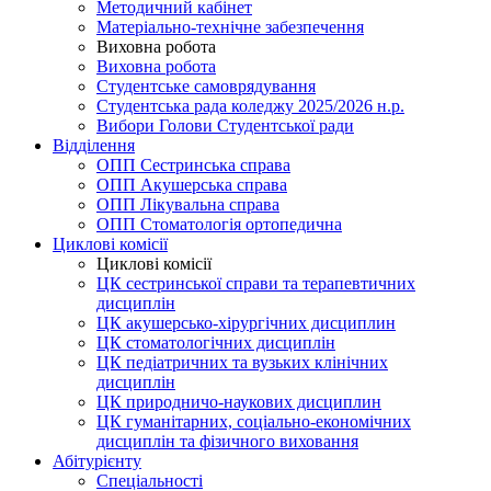
Методичний кабінет
Матеріально-технічне забезпечення
Виховна робота
Виховна робота
Студентське самоврядування
Студентська рада коледжу 2025/2026 н.р.
Вибори Голови Студентської ради
Відділення
ОПП Сестринська справа
ОПП Акушерська справа
ОПП Лікувальна справа
ОПП Стоматологія ортопедична
Циклові комісії
Циклові комісії
ЦК сестринської справи та терапевтичних
дисциплін
ЦК акушерсько-хірургічних дисциплин
ЦК стоматологічних дисциплін
ЦК педіатричних та вузьких клінічних
дисциплін
ЦК природничо-наукових дисциплин
ЦК гуманітарних, соціально-економічних
дисциплін та фізичного виховання
Абітурієнту
Спеціальності