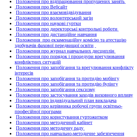
Положення про вiдпрацювання пропущених занять
Положення про Вебсайт
Положення про взаємовiдвiдування
Положення про волонтерський загін
Положення про наукові гуртки
Положення про директорськi контрольнi роботи
Положення про дистанцiйне навчання
Положення про екзаменаційну комісію та атестацію
здобувачів фахової передвищої освіти
Положення про журнал навчальних дисциплiн
Положення про порядок і процедури врегулювання
конфліктних ситуацій
Положення про запобiгання та врегулювання конфлiкту
iнтересiв
Положення про запобігання та протидію мобінгу
Положення про запобігання та протидію булінгу
Положення про запобігання сексизму
Положення про застосування заходiв виховного впливу
Положення про iндивiдуальний план викладача
Положення про керівника робочої групи освітньо-
професійної програми
Положення про користування гуртожитком
Положення про методичний кабінет
Положення про методичну раду
Положення про навчально-методичне забезпечення