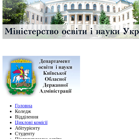
Головна
Коледж
Відділення
Циклові комісії
Абітурієнту
Студенту