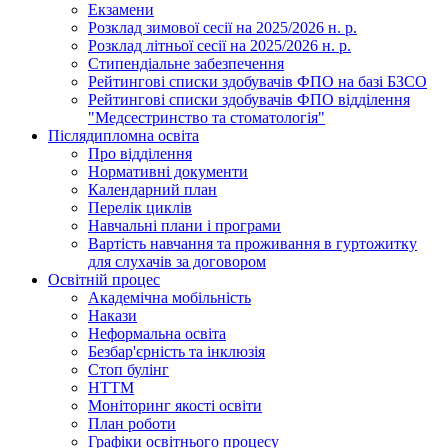
Екзамени
Розклад зимової сесії на 2025/2026 н. р.
Розклад літньої сесії на 2025/2026 н. р.
Стипендіальне забезпечення
Рейтингові списки здобувачів ФПО на базі БЗСО
Рейтингові списки здобувачів ФПО відділення
"Медсестринство та стоматологія"
Післядипломна освіта
Про відділення
Нормативні документи
Календарний план
Перелік циклів
Навчальні плани і програми
Вартість навчання та проживання в гуртожитку
для слухачів за договором
Освітній процес
Академічна мобільність
Накази
Неформальна освіта
Безбар'єрність та інклюзія
Стоп булінг
НТТМ
Моніторинг якості освіти
План роботи
Графіки освітнього процесу