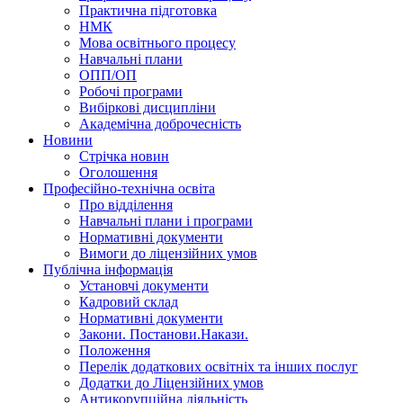
Практична підготовка
НМК
Мова освiтнього процесу
Навчальнi плани
ОПП/ОП
Робочі програми
Вибiрковi дисциплiни
Академічна доброчесність
Новини
Стрічка новин
Оголошення
Професійно-технічна освіта
Про відділення
Навчальні плани і програми
Нормативнi документи
Вимоги до ліцензійних умов
Публічна інформація
Установчi документи
Кадровий склад
Нормативнi документи
Закони. Постанови.Накази.
Положення
Перелік додаткових освітніх та інших послуг
Додатки до Ліцензійних умов
Антикорупційна діяльність