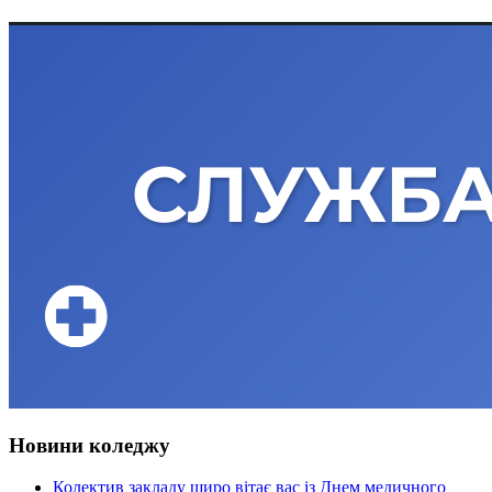
Новини коледжу
Колектив закладу щиро вітає вас із Днем медичного