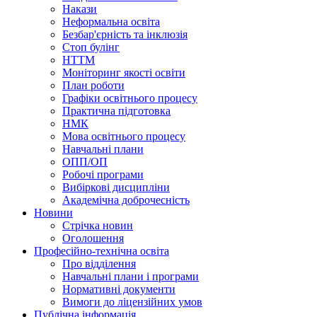
Накази
Неформальна освіта
Безбар'єрність та інклюзія
Стоп булінг
НТТМ
Моніторинг якості освіти
План роботи
Графіки освітнього процесу
Практична підготовка
НМК
Мова освiтнього процесу
Навчальнi плани
ОПП/ОП
Робочі програми
Вибiрковi дисциплiни
Академічна доброчесність
Новини
Стрічка новин
Оголошення
Професійно-технічна освіта
Про відділення
Навчальні плани і програми
Нормативнi документи
Вимоги до ліцензійних умов
Публічна інформація