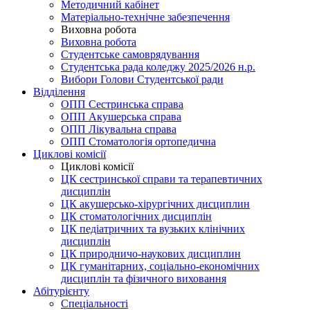
Методичний кабінет
Матеріально-технічне забезпечення
Виховна робота
Виховна робота
Студентське самоврядування
Студентська рада коледжу 2025/2026 н.р.
Вибори Голови Студентської ради
Відділення
ОПП Сестринська справа
ОПП Акушерська справа
ОПП Лікувальна справа
ОПП Стоматологія ортопедична
Циклові комісії
Циклові комісії
ЦК сестринської справи та терапевтичних
дисциплін
ЦК акушерсько-хірургічних дисциплин
ЦК стоматологічних дисциплін
ЦК педіатричних та вузьких клінічних
дисциплін
ЦК природничо-наукових дисциплин
ЦК гуманітарних, соціально-економічних
дисциплін та фізичного виховання
Абітурієнту
Спеціальності