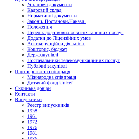
Установчi документи
Кадровий склад
Нормативнi документи
Закони. Постанови.Накази.
Положення
Перелік додаткових освітніх та інших послуг
Додатки до Ліцензійних умов
Антикорупційна діяльність
Кошторис, бюджет
Держзакупiвлi
Постачальники телекомунікаційних послуг
Публічні закупівлі
Партнерство та співпраця
Міжнародна співпраця
Дитячий фонд Unicef
Скринька довіри
Контакти
Випускники
Реєстр випускників
1958
1961
1972
1976
1981
1986