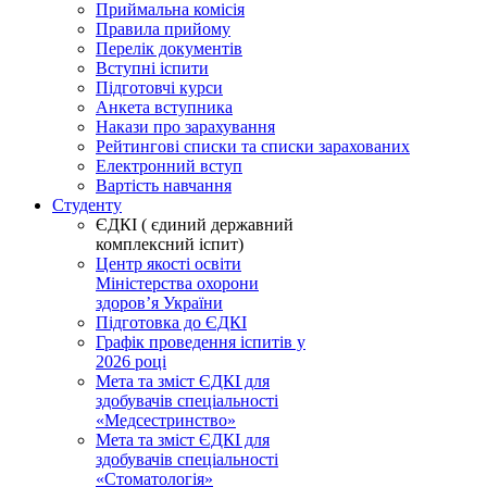
Приймальна комісія
Правила прийому
Перелік документів
Вступні іспити
Підготовчі курси
Анкета вступника
Накази про зарахування
Рейтингові списки та списки зарахованих
Електронний вступ
Вартість навчання
Студенту
ЄДКІ ( єдиний державний
комплексний іспит)
Центр якості освіти
Міністерства охорони
здоровʼя України
Підготовка до ЄДКІ
Графік проведення іспитів у
2026 році
Мета та зміст ЄДКІ для
здобувачів спеціальності
«Медсестринство»
Мета та зміст ЄДКІ для
здобувачів спеціальності
«Стоматологія»