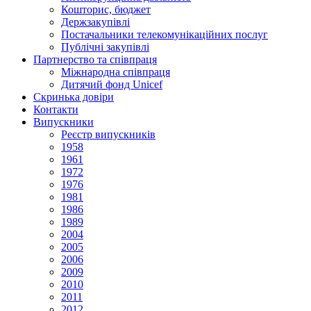
Кошторис, бюджет
Держзакупiвлi
Постачальники телекомунікаційних послуг
Публічні закупівлі
Партнерство та співпраця
Міжнародна співпраця
Дитячий фонд Unicef
Скринька довіри
Контакти
Випускники
Реєстр випускників
1958
1961
1972
1976
1981
1986
1989
2004
2005
2006
2009
2010
2011
2012