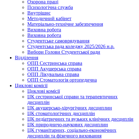
Охорона праці
Психологічна служба
Внутрішнє
Методичний кабінет
Матеріально-технічне забезпечення
Виховна робота
Виховна робота
Студентське самоврядування
Студентська рада коледжу 2025/2026 н.р.
Вибори Голови Студентської ради
Відділення
ОПП Сестринська справа
ОПП Акушерська справа
ОПП Лікувальна справа
ОПП Стоматологія ортопедична
Циклові комісії
Циклові комісії
ЦК сестринської справи та терапевтичних
дисциплін
ЦК акушерсько-хірургічних дисциплин
ЦК стоматологічних дисциплін
ЦК педіатричних та вузьких клінічних дисциплін
ЦК природничо-наукових дисциплин
ЦК гуманітарних, соціально-економічних
дисциплін та фізичного виховання