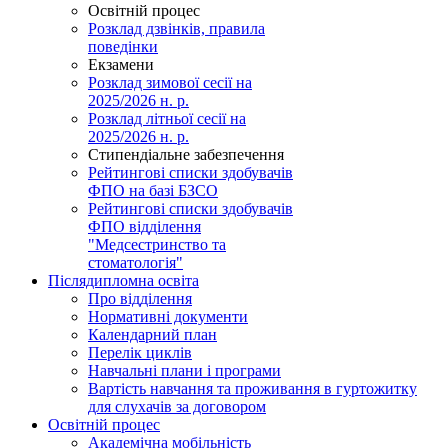
Освітній процес
Розклад дзвінків, правила
поведінки
Екзамени
Розклад зимової сесії на
2025/2026 н. р.
Розклад літньої сесії на
2025/2026 н. р.
Стипендіальне забезпечення
Рейтингові списки здобувачів
ФПО на базі БЗСО
Рейтингові списки здобувачів
ФПО відділення
"Медсестринство та
стоматологія"
Післядипломна освіта
Про відділення
Нормативні документи
Календарний план
Перелік циклів
Навчальні плани і програми
Вартість навчання та проживання в гуртожитку
для слухачів за договором
Освітній процес
Академічна мобільність