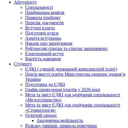
Абітурієнту
Спеціальності
Приймальна комісія
Правила прийому
Перелік документів
Вступні іспити
Підготовчі курси
Анкета вступника
Накази про зарахування
Рейтингові списки та списки зарахованих
Електронний вступ
Вартість навчання
Студенту
ЄДКІ ( єдиний державний комплексний іспит)
Центр якості освіти Міністерства охорони здоровʼя
України
Підготовка до ЄДКІ
Графік проведення іспитів у 2026 році
Мета та зміст ЄДКІ для здобувачів спеціальності
«Медсестринство»
Мета та зміст ЄДКІ для здобувачів спеціальності
«Стоматологія»
Освітній процес
Академічна мобільність
Розклад дзвінків, правила поведінки