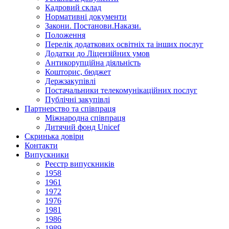
Кадровий склад
Нормативнi документи
Закони. Постанови.Накази.
Положення
Перелік додаткових освітніх та інших послуг
Додатки до Ліцензійних умов
Антикорупційна діяльність
Кошторис, бюджет
Держзакупiвлi
Постачальники телекомунікаційних послуг
Публічні закупівлі
Партнерство та співпраця
Міжнародна співпраця
Дитячий фонд Unicef
Скринька довіри
Контакти
Випускники
Реєстр випускників
1958
1961
1972
1976
1981
1986
1989