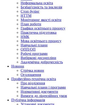
Неформальна освіта
Безбар'єрність та інклюзія
Стоп булінг
НТТМ
Моніторинг якості освіти
План роботи
Графіки освітнього процесу
Практична підготовка
НМК
Мова освiтнього процесу
Навчальнi плани
ОПП/ОП
Робочі програми
Вибiрковi дисциплiни
Академічна доброчесність
Новини
Стрічка новин
Оголошення
Професійно-технічна освіта
Про відділення
Навчальні плани і програми
Нормативнi документи
Вимоги до ліцензійних умов
Публічна інформація
Установчi документи