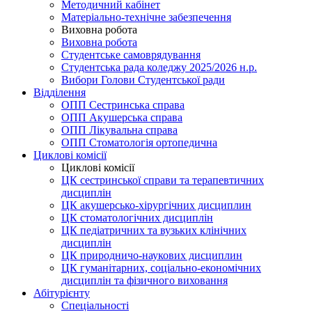
Методичний кабінет
Матеріально-технічне забезпечення
Виховна робота
Виховна робота
Студентське самоврядування
Студентська рада коледжу 2025/2026 н.р.
Вибори Голови Студентської ради
Відділення
ОПП Сестринська справа
ОПП Акушерська справа
ОПП Лікувальна справа
ОПП Стоматологія ортопедична
Циклові комісії
Циклові комісії
ЦК сестринської справи та терапевтичних
дисциплін
ЦК акушерсько-хірургічних дисциплин
ЦК стоматологічних дисциплін
ЦК педіатричних та вузьких клінічних
дисциплін
ЦК природничо-наукових дисциплин
ЦК гуманітарних, соціально-економічних
дисциплін та фізичного виховання
Абітурієнту
Спеціальності