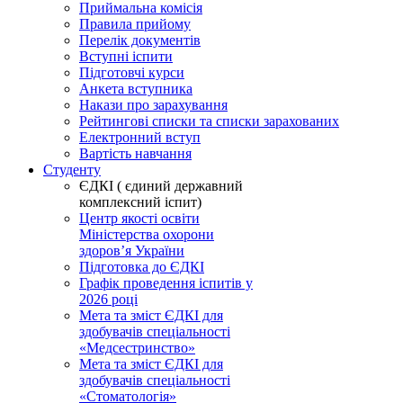
Приймальна комісія
Правила прийому
Перелік документів
Вступні іспити
Підготовчі курси
Анкета вступника
Накази про зарахування
Рейтингові списки та списки зарахованих
Електронний вступ
Вартість навчання
Студенту
ЄДКІ ( єдиний державний
комплексний іспит)
Центр якості освіти
Міністерства охорони
здоровʼя України
Підготовка до ЄДКІ
Графік проведення іспитів у
2026 році
Мета та зміст ЄДКІ для
здобувачів спеціальності
«Медсестринство»
Мета та зміст ЄДКІ для
здобувачів спеціальності
«Стоматологія»