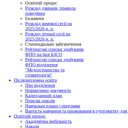
Освітній процес
Розклад дзвінків, правила
поведінки
Екзамени
Розклад зимової сесії на
2025/2026 н. р.
Розклад літньої сесії на
2025/2026 н. р.
Стипендіальне забезпечення
Рейтингові списки здобувачів
ФПО на базі БЗСО
Рейтингові списки здобувачів
ФПО відділення
"Медсестринство та
стоматологія"
Післядипломна освіта
Про відділення
Нормативні документи
Календарний план
Перелік циклів
Навчальні плани і програми
Вартість навчання та проживання в гуртожитку для 
Освітній процес
Академічна мобільність
Накази