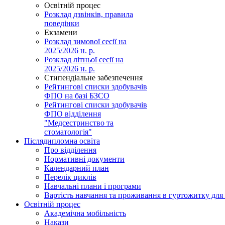
Освітній процес
Розклад дзвінків, правила
поведінки
Екзамени
Розклад зимової сесії на
2025/2026 н. р.
Розклад літньої сесії на
2025/2026 н. р.
Стипендіальне забезпечення
Рейтингові списки здобувачів
ФПО на базі БЗСО
Рейтингові списки здобувачів
ФПО відділення
"Медсестринство та
стоматологія"
Післядипломна освіта
Про відділення
Нормативні документи
Календарний план
Перелік циклів
Навчальні плани і програми
Вартість навчання та проживання в гуртожитку для 
Освітній процес
Академічна мобільність
Накази