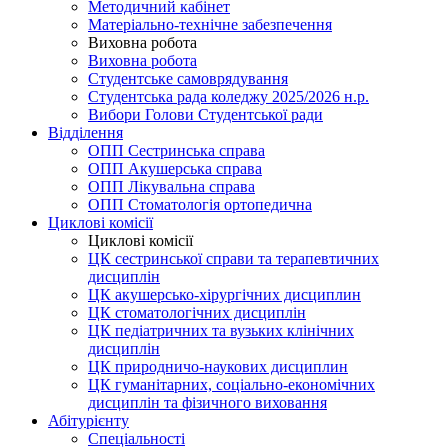
Методичний кабінет
Матеріально-технічне забезпечення
Виховна робота
Виховна робота
Студентське самоврядування
Студентська рада коледжу 2025/2026 н.р.
Вибори Голови Студентської ради
Відділення
ОПП Сестринська справа
ОПП Акушерська справа
ОПП Лікувальна справа
ОПП Стоматологія ортопедична
Циклові комісії
Циклові комісії
ЦК сестринської справи та терапевтичних
дисциплін
ЦК акушерсько-хірургічних дисциплин
ЦК стоматологічних дисциплін
ЦК педіатричних та вузьких клінічних
дисциплін
ЦК природничо-наукових дисциплин
ЦК гуманітарних, соціально-економічних
дисциплін та фізичного виховання
Абітурієнту
Спеціальності