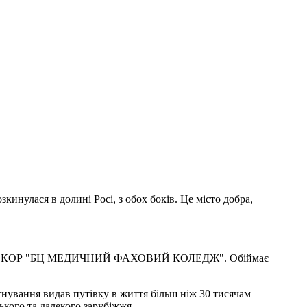
кинулася в долині Росі, з обох боків. Це місто добра,
оти у КЗ КОР "БЦ МЕДИЧНИЙ ФАХОВИЙ КОЛЕДЖ". Обіймає
вання видав путівку в життя більш ніж 30 тисячам
кого та далекого зарубіжжя.