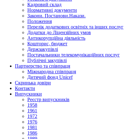
Кадровий склад
Нормативнi документи
Закони. Постанови.Накази.
Положення
Перелік додаткових освітніх та інших послуг
Додатки до Ліцензійних умов
Антикорупційна діяльність
Кошторис, бюджет
Держзакупiвлi
Постачальники телекомунікаційних послуг
Публічні закупівлі
Партнерство та співпраця
Міжнародна співпраця
Дитячий фонд Unicef
Скринька довіри
Контакти
Випускники
Реєстр випускників
1958
1961
1972
1976
1981
1986
1989