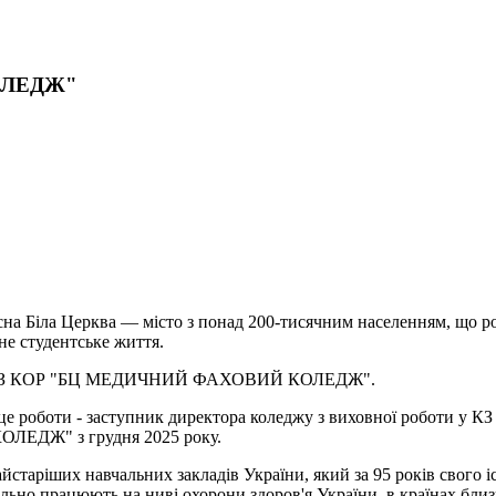
ОЛЕДЖ"
сна Біла Церква — місто з понад 200-тисячним населенням, що роз
вне студентське життя.
аймає КЗ КОР "БЦ МЕДИЧНИЙ ФАХОВИЙ КОЛЕДЖ".
ісце роботи - заступник директора коледжу з виховної роб
ЛЕДЖ" з грудня 2025 року.
х навчальних закладів України, який за 95 років свого існу
ьно працюють на ниві охорони здоров'я України, в країнах близь