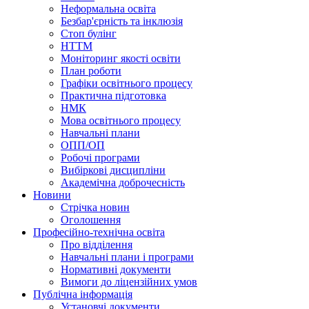
Неформальна освіта
Безбар'єрність та інклюзія
Стоп булінг
НТТМ
Моніторинг якості освіти
План роботи
Графіки освітнього процесу
Практична підготовка
НМК
Мова освiтнього процесу
Навчальнi плани
ОПП/ОП
Робочі програми
Вибiрковi дисциплiни
Академічна доброчесність
Новини
Стрічка новин
Оголошення
Професійно-технічна освіта
Про відділення
Навчальні плани і програми
Нормативнi документи
Вимоги до ліцензійних умов
Публічна інформація
Установчi документи