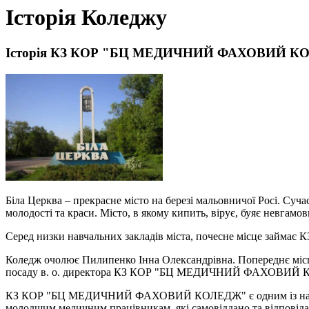
Історія Коледжу
Історія КЗ КОР "БЦ МЕДИЧНИЙ ФАХОВИЙ К
Біла Церква – прекрасне місто на березі мальовничої Росі. Суча
молодості та краси. Місто, в якому кипить, вірує, буяє невгамо
Серед низки навчальних закладів міста, почесне місце з
Коледж очолює Пилипенко Інна Олександрівна. Попереднє м
посаду в. о. директора КЗ КОР "БЦ МЕДИЧНИЙ ФАХОВИЙ КО
КЗ КОР "БЦ МЕДИЧНИЙ ФАХОВИЙ КОЛЕДЖ" є одним із найстаріши
молодшим медичним працівникам, які самовіддано та відповідал