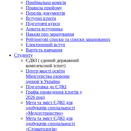
Приймальна комісія
Правила прийому
Перелік документів
Вступні іспити
Підготовчі курси
Анкета вступника
Накази про зарахування
Рейтингові списки та списки зарахованих
Електронний вступ
Вартість навчання
Студенту
ЄДКІ ( єдиний державний
комплексний іспит)
Центр якості освіти
Міністерства охорони
здоровʼя України
Підготовка до ЄДКІ
Графік проведення іспитів у
2026 році
Мета та зміст ЄДКІ для
здобувачів спеціальності
«Медсестринство»
Мета та зміст ЄДКІ для
здобувачів спеціальності
«Стоматологія»