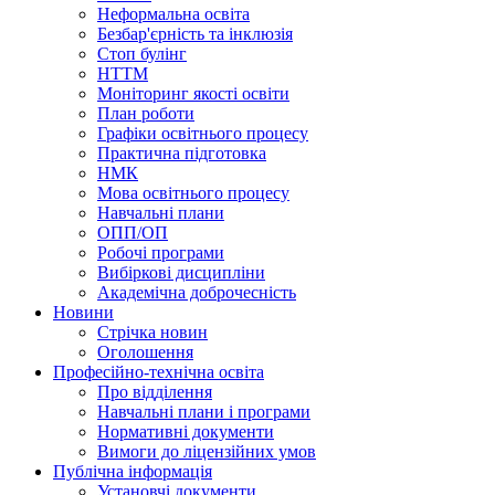
Неформальна освіта
Безбар'єрність та інклюзія
Стоп булінг
НТТМ
Моніторинг якості освіти
План роботи
Графіки освітнього процесу
Практична підготовка
НМК
Мова освiтнього процесу
Навчальнi плани
ОПП/ОП
Робочі програми
Вибiрковi дисциплiни
Академічна доброчесність
Новини
Стрічка новин
Оголошення
Професійно-технічна освіта
Про відділення
Навчальні плани і програми
Нормативнi документи
Вимоги до ліцензійних умов
Публічна інформація
Установчi документи