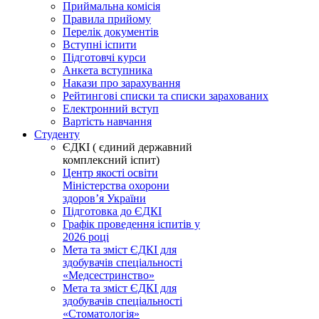
Приймальна комісія
Правила прийому
Перелік документів
Вступні іспити
Підготовчі курси
Анкета вступника
Накази про зарахування
Рейтингові списки та списки зарахованих
Електронний вступ
Вартість навчання
Студенту
ЄДКІ ( єдиний державний
комплексний іспит)
Центр якості освіти
Міністерства охорони
здоровʼя України
Підготовка до ЄДКІ
Графік проведення іспитів у
2026 році
Мета та зміст ЄДКІ для
здобувачів спеціальності
«Медсестринство»
Мета та зміст ЄДКІ для
здобувачів спеціальності
«Стоматологія»