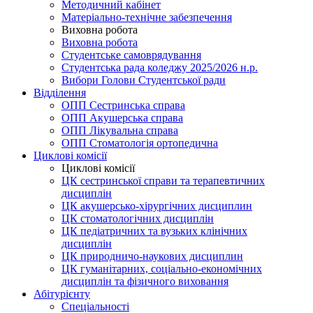
Методичний кабінет
Матеріально-технічне забезпечення
Виховна робота
Виховна робота
Студентське самоврядування
Студентська рада коледжу 2025/2026 н.р.
Вибори Голови Студентської ради
Відділення
ОПП Сестринська справа
ОПП Акушерська справа
ОПП Лікувальна справа
ОПП Стоматологія ортопедична
Циклові комісії
Циклові комісії
ЦК сестринської справи та терапевтичних
дисциплін
ЦК акушерсько-хірургічних дисциплин
ЦК стоматологічних дисциплін
ЦК педіатричних та вузьких клінічних
дисциплін
ЦК природничо-наукових дисциплин
ЦК гуманітарних, соціально-економічних
дисциплін та фізичного виховання
Абітурієнту
Спеціальності