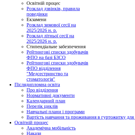
Освітній процес
Розклад дзвінків, правила
поведінки
Екзамени
Розклад зимової сесії на
2025/2026 н. р.
Розклад літньої сесії на
2025/2026 н. р.
Стипендіальне забезпечення
Рейтингові списки здобувачів
ФПО на базі БЗСО
Рейтингові списки здобувачів
ФПО відділення
"Медсестринство та
стоматологія"
Післядипломна освіта
Про відділення
Нормативні документи
Календарний план
Перелік циклів
Навчальні плани і програми
Вартість навчання та проживання в гуртожитку для 
Освітній процес
Академічна мобільність
Накази