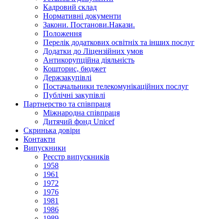
Кадровий склад
Нормативнi документи
Закони. Постанови.Накази.
Положення
Перелік додаткових освітніх та інших послуг
Додатки до Ліцензійних умов
Антикорупційна діяльність
Кошторис, бюджет
Держзакупiвлi
Постачальники телекомунікаційних послуг
Публічні закупівлі
Партнерство та співпраця
Міжнародна співпраця
Дитячий фонд Unicef
Скринька довіри
Контакти
Випускники
Реєстр випускників
1958
1961
1972
1976
1981
1986
1989