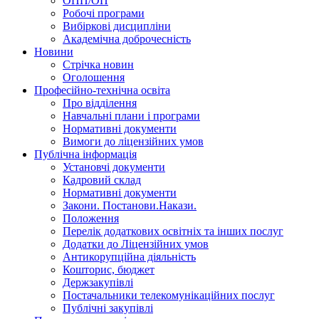
ОПП/ОП
Робочі програми
Вибiрковi дисциплiни
Академічна доброчесність
Новини
Стрічка новин
Оголошення
Професійно-технічна освіта
Про відділення
Навчальні плани і програми
Нормативнi документи
Вимоги до ліцензійних умов
Публічна інформація
Установчi документи
Кадровий склад
Нормативнi документи
Закони. Постанови.Накази.
Положення
Перелік додаткових освітніх та інших послуг
Додатки до Ліцензійних умов
Антикорупційна діяльність
Кошторис, бюджет
Держзакупiвлi
Постачальники телекомунікаційних послуг
Публічні закупівлі