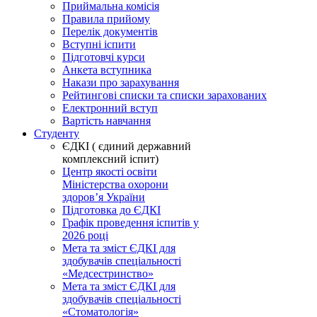
Приймальна комісія
Правила прийому
Перелік документів
Вступні іспити
Підготовчі курси
Анкета вступника
Накази про зарахування
Рейтингові списки та списки зарахованих
Електронний вступ
Вартість навчання
Студенту
ЄДКІ ( єдиний державний
комплексний іспит)
Центр якості освіти
Міністерства охорони
здоровʼя України
Підготовка до ЄДКІ
Графік проведення іспитів у
2026 році
Мета та зміст ЄДКІ для
здобувачів спеціальності
«Медсестринство»
Мета та зміст ЄДКІ для
здобувачів спеціальності
«Стоматологія»