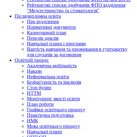
Рейтингові списки здобувачів ФПО відділення
"Медсестринство та стоматологія"
Післядипломна освіта
Про відділення
Нормативні документи
Календарний план
Перелік циклів
Навчальні плани і програми
Вартість навчання та проживання в гуртожитку
для слухачів за договором
Освітній процес
Академічна мобільність
Накази
Неформальна освіта
Безбар'єрність та інклюзія
Стоп булінг
НТТМ
Моніторинг якості освіти
План роботи
Графіки освітнього процесу
Практична підготовка
НМК
Мова освiтнього процесу
Навчальнi плани