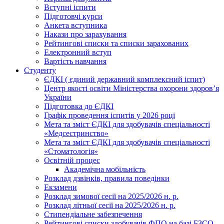
Вступні іспити
Підготовчі курси
Анкета вступника
Накази про зарахування
Рейтингові списки та списки зарахованих
Електронний вступ
Вартість навчання
Студенту
ЄДКІ ( єдиний державний комплексний іспит)
Центр якості освіти Міністерства охорони здоровʼя
України
Підготовка до ЄДКІ
Графік проведення іспитів у 2026 році
Мета та зміст ЄДКІ для здобувачів спеціальності
«Медсестринство»
Мета та зміст ЄДКІ для здобувачів спеціальності
«Стоматологія»
Освітній процес
Академічна мобільність
Розклад дзвінків, правила поведінки
Екзамени
Розклад зимової сесії на 2025/2026 н. р.
Розклад літньої сесії на 2025/2026 н. р.
Стипендіальне забезпечення
Рейтингові списки здобувачів ФПО на базі БЗСО