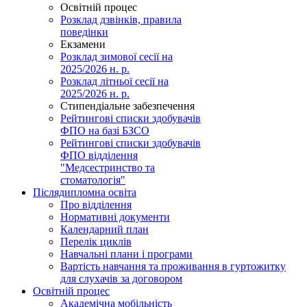
Освітній процес
Розклад дзвінків, правила
поведінки
Екзамени
Розклад зимової сесії на
2025/2026 н. р.
Розклад літньої сесії на
2025/2026 н. р.
Стипендіальне забезпечення
Рейтингові списки здобувачів
ФПО на базі БЗСО
Рейтингові списки здобувачів
ФПО відділення
"Медсестринство та
стоматологія"
Післядипломна освіта
Про відділення
Нормативні документи
Календарний план
Перелік циклів
Навчальні плани і програми
Вартість навчання та проживання в гуртожитку
для слухачів за договором
Освітній процес
Академічна мобільність