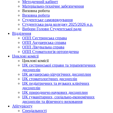
Методичний кабінет
Матеріально-технічне забезпечення
Виховна робота
Виховна робота
Студентське самоврядування
Студентська рада коледжу 2025/2026 н.р.
Вибори Голови Студентської ради
Відділення
ОПП Сестринська справа
ОПП Акушерська справа
ОПП Лікувальна справа
ОПП Стоматологія ортопедична
Циклові комісії
Циклові комісії
ЦК сестринської справи та терапевтичних
дисциплін
ЦК акушерсько-хірургічних дисциплин
ЦК стоматологічних дисциплін
ЦК педіатричних та вузьких клінічних
дисциплін
ЦК природничо-наукових дисциплин
ЦК гуманітарних, соціально-економічних
дисциплін та фізичного виховання
Абітурієнту
Спеціальності