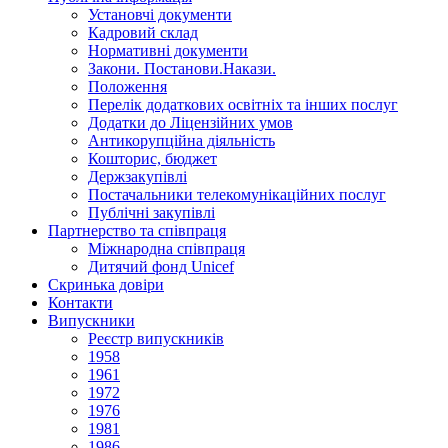
Установчi документи
Кадровий склад
Нормативнi документи
Закони. Постанови.Накази.
Положення
Перелік додаткових освітніх та інших послуг
Додатки до Ліцензійних умов
Антикорупційна діяльність
Кошторис, бюджет
Держзакупiвлi
Постачальники телекомунікаційних послуг
Публічні закупівлі
Партнерство та співпраця
Міжнародна співпраця
Дитячий фонд Unicef
Скринька довіри
Контакти
Випускники
Реєстр випускників
1958
1961
1972
1976
1981
1986