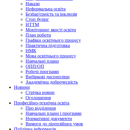
Накази
Неформальна освіта
Безбар'єрність та інклюзія
Стоп булінг
НТТМ
Моніторинг якості освіти
План роботи
Графіки освітнього процесу
Практична підготовка
НМК
Мова освiтнього процесу
Навчальнi плани
ОПП/ОП
Робочі програми
Вибiрковi дисциплiни
Академічна доброчесність
Новини
Стрічка новин
Оголошення
Професійно-технічна освіта
Про відділення
Навчальні плани і програми
Нормативнi документи
Вимоги до ліцензійних умов
Публічна інформація