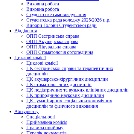
Виховна робота
Виховна робота
Студентське самоврядування
Студентська рада коледжу 2025/2026 н.р.
Вибори Голови Студентської ради
Відділення
ОПП Сестринська справа
ОПП Акушерська справа
ОПП Лікувальна справа
ОПП Стоматологія ортопедична
Циклові комісії
Циклові комісії
ЦК сестринської справи та терапевтичних
дисциплін
ЦК акушерсько-хірургічних дисциплин
ЦК стоматологічних дисциплін
ЦК педіатричних та вузьких клінічних дисциплін
ЦК природничо-наукових дисциплин
ЦК гуманітарних, соціально-економічних
дисциплін та фізичного виховання
Абітурієнту
Спеціальності
Приймальна комісія
Правила прийому
Перелік документів