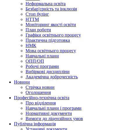
Неформальна освіта
Безбар'єрність та інклюзія
Стоп булінг
НТТМ
Моніторинг якості освіти
План роботи
Графіки освітнього процесу
Практична підготовка
НМК
Мова освiтнього процесу
Навчальнi плани
ОПП/ОП
Робочі програми
Вибiрковi дисциплiни
Академічна доброчесність
Новини
Стрічка новин
Оголошення
Професійно-технічна освіта
Про відділення
Навчальні плани і програми
Нормативнi документи
Вимоги до ліцензійних умов
Публічна інформація
Установчi документи