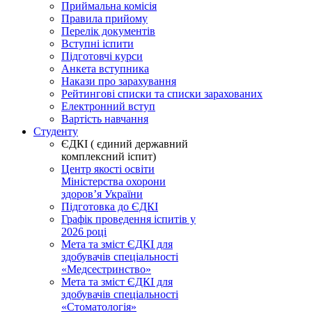
Приймальна комісія
Правила прийому
Перелік документів
Вступні іспити
Підготовчі курси
Анкета вступника
Накази про зарахування
Рейтингові списки та списки зарахованих
Електронний вступ
Вартість навчання
Студенту
ЄДКІ ( єдиний державний
комплексний іспит)
Центр якості освіти
Міністерства охорони
здоровʼя України
Підготовка до ЄДКІ
Графік проведення іспитів у
2026 році
Мета та зміст ЄДКІ для
здобувачів спеціальності
«Медсестринство»
Мета та зміст ЄДКІ для
здобувачів спеціальності
«Стоматологія»