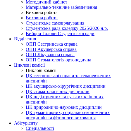
Методичний кабінет
Матеріально-технічне забезпечення
Виховна робота
Виховна робота
Студентське самоврядування
Студентська рада коледжу 2025/2026 н.р.
Вибори Голови Студентської ради
Відділення
ОПП Сестринська справа
ОПП Акушерська справа
ОПП Лікувальна справа
ОПП Стоматологія ортопедична
Циклові комісії
Циклові комісії
ЦК сестринської справи та терапевтичних
дисциплін
ЦК акушерсько-хірургічних дисциплин
ЦК стоматологічних дисциплін
ЦК педіатричних та вузьких клінічних
дисциплін
ЦК природничо-наукових дисциплин
ЦК гуманітарних, соціально-економічних
дисциплін та фізичного виховання
Абітурієнту
Спеціальності