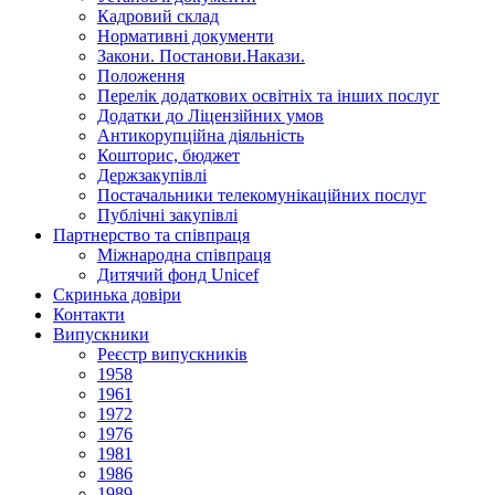
Кадровий склад
Нормативнi документи
Закони. Постанови.Накази.
Положення
Перелік додаткових освітніх та інших послуг
Додатки до Ліцензійних умов
Антикорупційна діяльність
Кошторис, бюджет
Держзакупiвлi
Постачальники телекомунікаційних послуг
Публічні закупівлі
Партнерство та співпраця
Міжнародна співпраця
Дитячий фонд Unicef
Скринька довіри
Контакти
Випускники
Реєстр випускників
1958
1961
1972
1976
1981
1986
1989