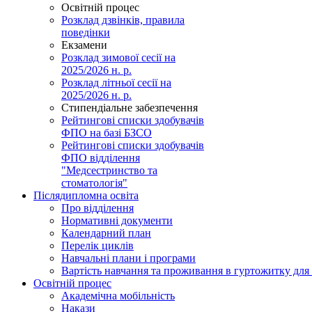
Освітній процес
Розклад дзвінків, правила
поведінки
Екзамени
Розклад зимової сесії на
2025/2026 н. р.
Розклад літньої сесії на
2025/2026 н. р.
Стипендіальне забезпечення
Рейтингові списки здобувачів
ФПО на базі БЗСО
Рейтингові списки здобувачів
ФПО відділення
"Медсестринство та
стоматологія"
Післядипломна освіта
Про відділення
Нормативні документи
Календарний план
Перелік циклів
Навчальні плани і програми
Вартість навчання та проживання в гуртожитку для 
Освітній процес
Академічна мобільність
Накази