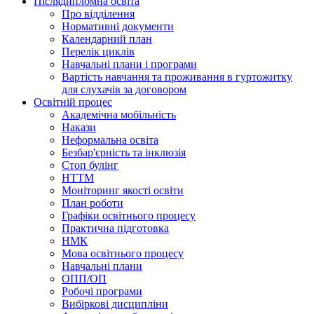
Післядипломна освіта
Про відділення
Нормативні документи
Календарний план
Перелік циклів
Навчальні плани і програми
Вартість навчання та проживання в гуртожитку
для слухачів за договором
Освітній процес
Академічна мобільність
Накази
Неформальна освіта
Безбар'єрність та інклюзія
Стоп булінг
НТТМ
Моніторинг якості освіти
План роботи
Графіки освітнього процесу
Практична підготовка
НМК
Мова освiтнього процесу
Навчальнi плани
ОПП/ОП
Робочі програми
Вибiрковi дисциплiни