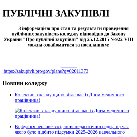
ПУБЛІЧНІ ЗАКУПІВЛІ
З інформацією про стан та результати
проведення
публічних закупівель коледжу відповідно до Закону
України "Про публічні закупівлі" від 25.12.2015 №922-VIII
можна ознайомитися за посиланням:
https://zakupivli.pro/gov/plans?q=02011373
Новини коледжу
Колектив закладу щиро вітає вас із Днем медичного
працівника!
Відбулося чергове засідання педагогічної ради, під час
якого було підбито підсумки 2025–2026 навчального