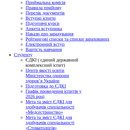
Приймальна комісія
Правила прийому
Перелік документів
Вступні іспити
Підготовчі курси
Анкета вступника
Накази про зарахування
Рейтингові списки та списки зарахованих
Електронний вступ
Вартість навчання
Студенту
ЄДКІ ( єдиний державний
комплексний іспит)
Центр якості освіти
Міністерства охорони
здоровʼя України
Підготовка до ЄДКІ
Графік проведення іспитів у
2026 році
Мета та зміст ЄДКІ для
здобувачів спеціальності
«Медсестринство»
Мета та зміст ЄДКІ для
здобувачів спеціальності
«Стоматологія»