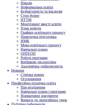
Накази
Неформальна освіта
Безбар'єрність та інклюзія
Стоп булінг
НТТМ
Моніторинг якості освіти
План роботи
Графіки освітнього процесу
Практична підготовка
НМК
Мова освiтнього процесу
Навчальнi плани
ОПП/ОП
Робочі програми
Вибiрковi дисциплiни
Академічна доброчесність
Новини
Стрічка новин
Оголошення
Професійно-технічна освіта
Про відділення
Навчальні плани і програми
Нормативнi документи
Вимоги до ліцензійних умов
Публічна інформація