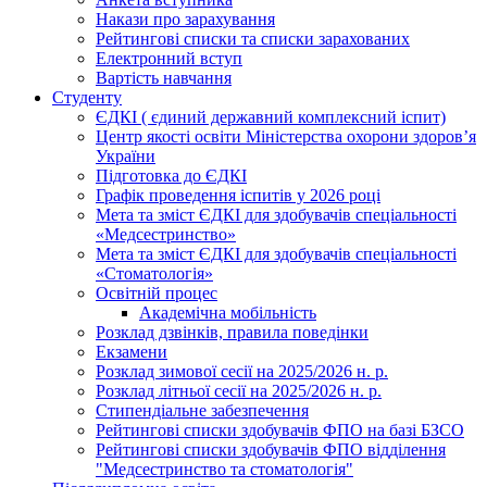
Накази про зарахування
Рейтингові списки та списки зарахованих
Електронний вступ
Вартість навчання
Студенту
ЄДКІ ( єдиний державний комплексний іспит)
Центр якості освіти Міністерства охорони здоровʼя
України
Підготовка до ЄДКІ
Графік проведення іспитів у 2026 році
Мета та зміст ЄДКІ для здобувачів спеціальності
«Медсестринство»
Мета та зміст ЄДКІ для здобувачів спеціальності
«Стоматологія»
Освітній процес
Академічна мобільність
Розклад дзвінків, правила поведінки
Екзамени
Розклад зимової сесії на 2025/2026 н. р.
Розклад літньої сесії на 2025/2026 н. р.
Стипендіальне забезпечення
Рейтингові списки здобувачів ФПО на базі БЗСО
Рейтингові списки здобувачів ФПО відділення
"Медсестринство та стоматологія"