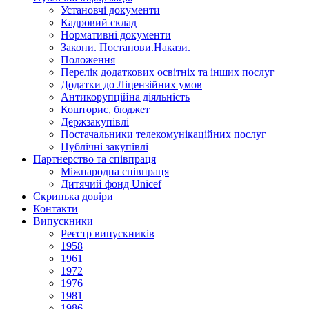
Установчi документи
Кадровий склад
Нормативнi документи
Закони. Постанови.Накази.
Положення
Перелік додаткових освітніх та інших послуг
Додатки до Ліцензійних умов
Антикорупційна діяльність
Кошторис, бюджет
Держзакупiвлi
Постачальники телекомунікаційних послуг
Публічні закупівлі
Партнерство та співпраця
Міжнародна співпраця
Дитячий фонд Unicef
Скринька довіри
Контакти
Випускники
Реєстр випускників
1958
1961
1972
1976
1981
1986