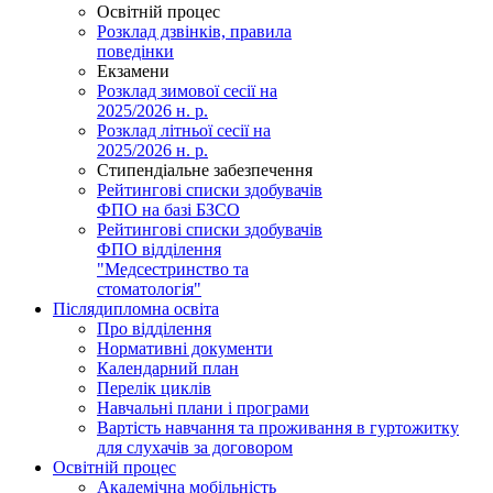
Освітній процес
Розклад дзвінків, правила
поведінки
Екзамени
Розклад зимової сесії на
2025/2026 н. р.
Розклад літньої сесії на
2025/2026 н. р.
Стипендіальне забезпечення
Рейтингові списки здобувачів
ФПО на базі БЗСО
Рейтингові списки здобувачів
ФПО відділення
"Медсестринство та
стоматологія"
Післядипломна освіта
Про відділення
Нормативні документи
Календарний план
Перелік циклів
Навчальні плани і програми
Вартість навчання та проживання в гуртожитку
для слухачів за договором
Освітній процес
Академічна мобільність