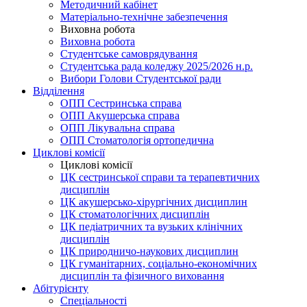
Методичний кабінет
Матеріально-технічне забезпечення
Виховна робота
Виховна робота
Студентське самоврядування
Студентська рада коледжу 2025/2026 н.р.
Вибори Голови Студентської ради
Відділення
ОПП Сестринська справа
ОПП Акушерська справа
ОПП Лікувальна справа
ОПП Стоматологія ортопедична
Циклові комісії
Циклові комісії
ЦК сестринської справи та терапевтичних
дисциплін
ЦК акушерсько-хірургічних дисциплин
ЦК стоматологічних дисциплін
ЦК педіатричних та вузьких клінічних
дисциплін
ЦК природничо-наукових дисциплин
ЦК гуманітарних, соціально-економічних
дисциплін та фізичного виховання
Абітурієнту
Спеціальності