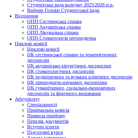
Студентська рада коледжу 2025/2026 н.р.
Вибори Голови Студентської ради
Відділення
ОПП Сестринська справа
ОПП Акушерська справа
ОПП Лікувальна справа
ОПП Стоматологія ортопедична
Циклові комісії
Циклові комісії
ЦК сестринської справи та терапевтичних
дисциплін
ЦК акушерсько-хірургічних дисциплин
ЦК стоматологічних дисциплін
ЦК педіатричних та вузьких клінічних дисциплін
ЦК природничо-наукових дисциплин
ЦК гуманітарних, соціально-економічних
дисциплін та фізичного виховання
Абітурієнту
Спеціальності
Приймальна комісія
Правила прийому
Перелік документів
Вступні іспити
Підготовчі курси
Анкета вступника