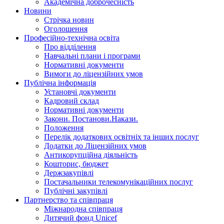
Академічна доброчесність
Новини
Стрічка новин
Оголошення
Професійно-технічна освіта
Про відділення
Навчальні плани і програми
Нормативнi документи
Вимоги до ліцензійних умов
Публічна інформація
Установчi документи
Кадровий склад
Нормативнi документи
Закони. Постанови.Накази.
Положення
Перелік додаткових освітніх та інших послуг
Додатки до Ліцензійних умов
Антикорупційна діяльність
Кошторис, бюджет
Держзакупiвлi
Постачальники телекомунікаційних послуг
Публічні закупівлі
Партнерство та співпраця
Міжнародна співпраця
Дитячий фонд Unicef