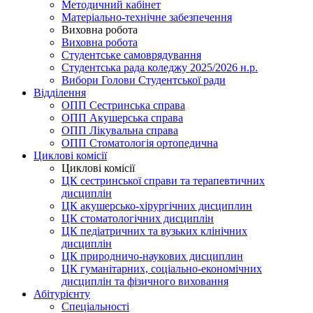
Методичний кабінет
Матеріально-технічне забезпечення
Виховна робота
Виховна робота
Студентське самоврядування
Студентська рада коледжу 2025/2026 н.р.
Вибори Голови Студентської ради
Відділення
ОПП Сестринська справа
ОПП Акушерська справа
ОПП Лікувальна справа
ОПП Стоматологія ортопедична
Циклові комісії
Циклові комісії
ЦК сестринської справи та терапевтичних
дисциплін
ЦК акушерсько-хірургічних дисциплин
ЦК стоматологічних дисциплін
ЦК педіатричних та вузьких клінічних
дисциплін
ЦК природничо-наукових дисциплин
ЦК гуманітарних, соціально-економічних
дисциплін та фізичного виховання
Абітурієнту
Спеціальності