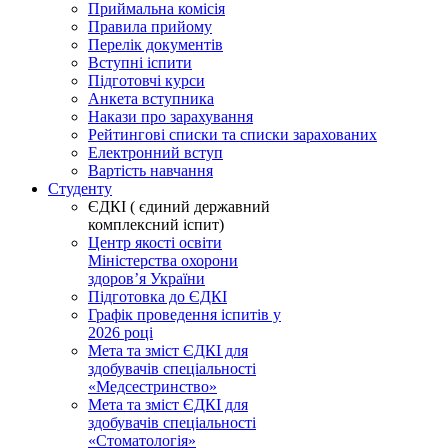
Приймальна комісія
Правила прийому
Перелік документів
Вступні іспити
Підготовчі курси
Анкета вступника
Накази про зарахування
Рейтингові списки та списки зарахованих
Електронний вступ
Вартість навчання
Студенту
ЄДКІ ( єдиний державний
комплексний іспит)
Центр якості освіти
Міністерства охорони
здоровʼя України
Підготовка до ЄДКІ
Графік проведення іспитів у
2026 році
Мета та зміст ЄДКІ для
здобувачів спеціальності
«Медсестринство»
Мета та зміст ЄДКІ для
здобувачів спеціальності
«Стоматологія»