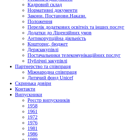
Кадровий склад
Нормативнi документи
Закони. Постанови.Накази.
Положення
Перелік додаткових освітніх та інших послуг
Додатки до Ліцензійних умов
Антикорупційна діяльність
Кошторис, бюджет
Держзакупiвлi
Постачальники телекомунікаційних послуг
Публічні закупівлі
Партнерство та співпраця
Міжнародна співпраця
Дитячий фонд Unicef
Скринька довіри
Контакти
Випускники
Реєстр випускників
1958
1961
1972
1976
1981
1986
1989