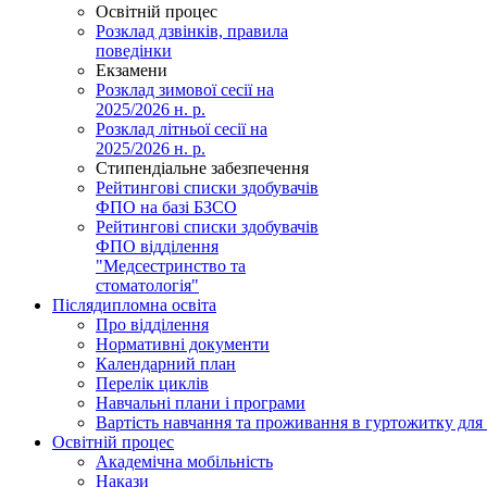
Освітній процес
Розклад дзвінків, правила
поведінки
Екзамени
Розклад зимової сесії на
2025/2026 н. р.
Розклад літньої сесії на
2025/2026 н. р.
Стипендіальне забезпечення
Рейтингові списки здобувачів
ФПО на базі БЗСО
Рейтингові списки здобувачів
ФПО відділення
"Медсестринство та
стоматологія"
Післядипломна освіта
Про відділення
Нормативні документи
Календарний план
Перелік циклів
Навчальні плани і програми
Вартість навчання та проживання в гуртожитку для 
Освітній процес
Академічна мобільність
Накази