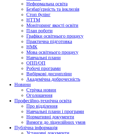
Неформальна освіта
Безбар'єрність та інклюзія
Стоп булінг
НТТМ
Моніторинг якості освіти
План роботи
Графіки освітнього процесу
Практична підготовка
НМК
Мова освiтнього процесу
Навчальнi плани
ОПП/ОП
Робочі програми
Вибiрковi дисциплiни
Академічна доброчесність
Новини
Стрічка новин
Оголошення
Професійно-технічна освіта
Про відділення
Навчальні плани і програми
Нормативнi документи
Вимоги до ліцензійних умов
Публічна інформація
Установчi документи