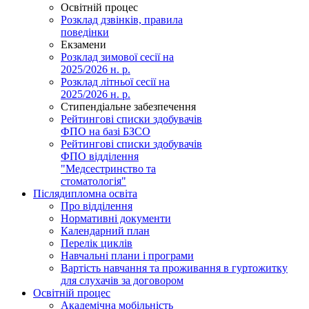
Освітній процес
Розклад дзвінків, правила
поведінки
Екзамени
Розклад зимової сесії на
2025/2026 н. р.
Розклад літньої сесії на
2025/2026 н. р.
Стипендіальне забезпечення
Рейтингові списки здобувачів
ФПО на базі БЗСО
Рейтингові списки здобувачів
ФПО відділення
"Медсестринство та
стоматологія"
Післядипломна освіта
Про відділення
Нормативні документи
Календарний план
Перелік циклів
Навчальні плани і програми
Вартість навчання та проживання в гуртожитку
для слухачів за договором
Освітній процес
Академічна мобільність