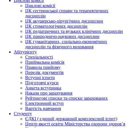
Циклові комісії
Циклові комісії
ЦК сестринської справи та терапевтичних
дисциплін
ЦК акушерсько-хірургічних дисциплин
ЦК стоматологічних дисциплін
ЦК педіатричних та вузьких клінічних дисциплін
ЦК природничо-наукових дисциплин
ЦК гуманітарних, соціально-економічних
дисциплін та фізичного виховання
Абітурієнту
Спеціальності
Приймальна комісія
Правила прийому
Перелік документів
Вступні іспити
Підготовчі курси
Анкета вступника
Накази про зарахування
Рейтингові списки та списки зарахованих
Електронний вступ
Вартість навчання
Студенту
ЄДКІ ( єдиний державний комплексний іспит)
Центр якості освіти Міністерства охорони здоровʼя