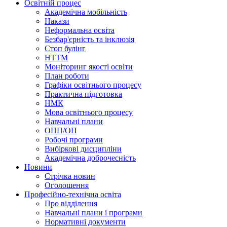
Освітній процес
Академічна мобільність
Накази
Неформальна освіта
Безбар'єрність та інклюзія
Стоп булінг
НТТМ
Моніторинг якості освіти
План роботи
Графіки освітнього процесу
Практична підготовка
НМК
Мова освiтнього процесу
Навчальнi плани
ОПП/ОП
Робочі програми
Вибiрковi дисциплiни
Академічна доброчесність
Новини
Стрічка новин
Оголошення
Професійно-технічна освіта
Про відділення
Навчальні плани і програми
Нормативнi документи