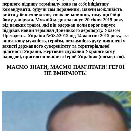
першого підриву терміналу взяв на себе ініціативу
командувати, будучи сам пораненим, маючи можливість
вийти у безпечне місце, своїх не залишив, тому що бійці
йому довіряли. Мужній медик загинув 20 січня 2015 року
від важких травм, які він одержав коли ворог вдруге
підірвав новий термінал Донецького аеропорту. Указом
Президента України №582/2015 від 14 жовтня 2015 року, «за
виняткову мужність, героїзм, незламність духу, виявлені у
захисті державного суверенітету та територіальної
цілісності України, жертовне служіння Українському
народові, присвоєно звания «Герой України» (посмертно).
МАЄМО ЗНАТИ, МАЄМО ПАМ'ЯТАТИ! ГЕРОЇ
НЕ ВМИРАЮТЬ!