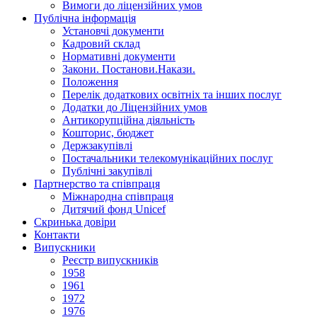
Вимоги до ліцензійних умов
Публічна інформація
Установчi документи
Кадровий склад
Нормативнi документи
Закони. Постанови.Накази.
Положення
Перелік додаткових освітніх та інших послуг
Додатки до Ліцензійних умов
Антикорупційна діяльність
Кошторис, бюджет
Держзакупiвлi
Постачальники телекомунікаційних послуг
Публічні закупівлі
Партнерство та співпраця
Міжнародна співпраця
Дитячий фонд Unicef
Скринька довіри
Контакти
Випускники
Реєстр випускників
1958
1961
1972
1976