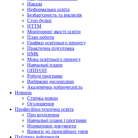
Накази
Неформальна освіта
Безбар'єрність та інклюзія
Стоп булінг
НТТМ
Моніторинг якості освіти
План роботи
Графіки освітнього процесу
Практична підготовка
НМК
Мова освiтнього процесу
Навчальнi плани
ОПП/ОП
Робочі програми
Вибiрковi дисциплiни
Академічна доброчесність
Новини
Стрічка новин
Оголошення
Професійно-технічна освіта
Про відділення
Навчальні плани і програми
Нормативнi документи
Вимоги до ліцензійних умов
Публічна інформація