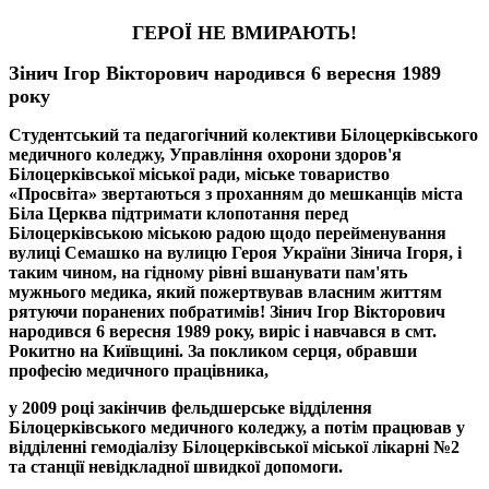
ГЕРОЇ НЕ ВМИРАЮТЬ!
Зінич Ігор Вікторович народився 6 вересня 1989
року
Студентський та педагогічний колективи Білоцерківського
медичного коледжу, Управління охорони здоров'я
Білоцерківської міської ради, міське товариство
«Просвіта» звертаються з проханням до мешканців міста
Біла Церква підтримати клопотання перед
Білоцерківською міською радою щодо перейменування
вулиці Семашко на вулицю Героя України Зінича Ігоря, і
таким чином, на гідному рівні вшанувати пам'ять
мужнього медика, який пожертвував власним життям
рятуючи поранених побратимів! Зінич Ігор Вікторович
народився 6 вересня 1989 року, виріс і навчався в смт.
Рокитно на Київщині. За покликом серця, обравши
професію медичного працівника,
у 2009 році закінчив фельдшерське відділення
Білоцерківського медичного коледжу, а потім працював у
відділенні гемодіалізу Білоцерківської міської лікарні №2
та станції невідкладної швидкої допомоги.