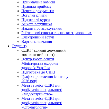
Приймальна комісія
Правила прийому
Перелік документів
Вступні іспити
Підготовчі курси
Анкета вступника
Накази про зарахування
Рейтингові списки та списки зарахованих
Електронний вступ
Вартість навчання
Студенту
ЄДКІ ( єдиний державний
комплексний іспит)
Центр якості освіти
Міністерства охорони
здоровʼя України
Підготовка до ЄДКІ
Графік проведення іспитів у
2026 році
Мета та зміст ЄДКІ для
здобувачів спеціальності
«Медсестринство»
Мета та зміст ЄДКІ для
здобувачів спеціальності
«Стоматологія»