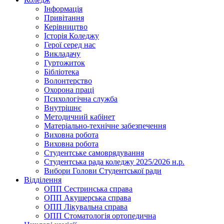
Інформація
Привітання
Керівництво
Історія Коледжу
Герої серед нас
Викладачу
Гуртожиток
Бібліотека
Волонтерство
Охорона праці
Психологічна служба
Внутрішнє
Методичний кабінет
Матеріально-технічне забезпечення
Виховна робота
Виховна робота
Студентське самоврядування
Студентська рада коледжу 2025/2026 н.р.
Вибори Голови Студентської ради
Відділення
ОПП Сестринська справа
ОПП Акушерська справа
ОПП Лікувальна справа
ОПП Стоматологія ортопедична