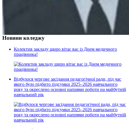
Новини коледжу
Колектив закладу щиро вітає вас із Днем медичного
працівника!
Відбулося чергове засідання педагогічної ради, під час
якого було підбито підсумки 2025–2026 навчального
року та окреслено основні напрями роботи на майбутній
навчальний рік