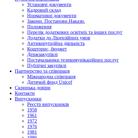
Установчi документи
Кадровий склад
Нормативнi документи
Закони. Постанови.Накази.
Положення
Перелік додаткових освітніх та інших послуг
Додатки до Ліцензійних умов
Антикорупційна діяльність
Кошторис, бюджет
Держзакупiвлi
Постачальники телекомунікаційних послуг
Публічні закупівлі
Партнерство та співпраця
Міжнародна співпраця
Дитячий фонд Unicef
Скринька довіри
Контакти
Випускники
Реєстр випускників
1958
1961
1972
1976
1981
1986