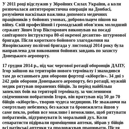
У 2011 році відслужив у Збройних Силах України, а коли
розпочалася антитерористична операція на Донбасі,
розуміючи наскільки важлива допомога медичних
працівників у бойових умовах, добровольцем пішов на
війну. Свій професійний і громадський обов'язок молодший
сержант Зінич Ігор Вікторович виконував на посаді
санітарного інструктора 80-ої окремої десантно- штурмової
бригади. Після короткого бойового злагодження на
Яворівському полігоні бригада у листопаді 2014 року була
направлена для виконання бойових завдань по захисту
Донецького аеропорту.
17 грудня 2014 р., під час чергової ротації оборонців ДАПУ,
Ігор зайшов на територію нового терміналу і знаходився
там до останнього дня оборони фортеці «кіборгів». 34 дні з
242 днів оборони Донецького аеропорту, без ротації, мужній
медик рятував поранених бійців. За період найбільш
запеклих боїв на території терміналу, за численними
свідченнями побратимів Ігоря, він врятував від 50 до 70
бійців «кіборгів», творив чудеса медицини. Не зважаючи на
смертельну небезпеку, без каски та бронежилета йшов у
саме пекло, робив все можливе і неможливе, щоб рятувати
побратимів, підтримувати їх моральний дух. Коли
сепаратисти підірвали приміщення аптеки, зібрав у бійців
всі натівські аптечки та продовжував працювати. Після