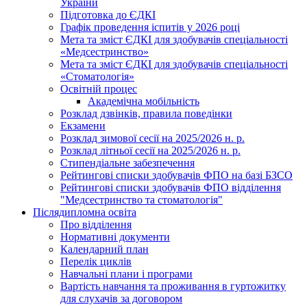
України
Підготовка до ЄДКІ
Графік проведення іспитів у 2026 році
Мета та зміст ЄДКІ для здобувачів спеціальності
«Медсестринство»
Мета та зміст ЄДКІ для здобувачів спеціальності
«Стоматологія»
Освітній процес
Академічна мобільність
Розклад дзвінків, правила поведінки
Екзамени
Розклад зимової сесії на 2025/2026 н. р.
Розклад літньої сесії на 2025/2026 н. р.
Стипендіальне забезпечення
Рейтингові списки здобувачів ФПО на базі БЗСО
Рейтингові списки здобувачів ФПО відділення
"Медсестринство та стоматологія"
Післядипломна освіта
Про відділення
Нормативні документи
Календарний план
Перелік циклів
Навчальні плани і програми
Вартість навчання та проживання в гуртожитку
для слухачів за договором