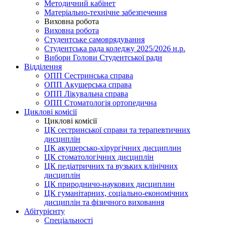
Методичний кабінет
Матеріально-технічне забезпечення
Виховна робота
Виховна робота
Студентське самоврядування
Студентська рада коледжу 2025/2026 н.р.
Вибори Голови Студентської ради
Відділення
ОПП Сестринська справа
ОПП Акушерська справа
ОПП Лікувальна справа
ОПП Стоматологія ортопедична
Циклові комісії
Циклові комісії
ЦК сестринської справи та терапевтичних
дисциплін
ЦК акушерсько-хірургічних дисциплин
ЦК стоматологічних дисциплін
ЦК педіатричних та вузьких клінічних
дисциплін
ЦК природничо-наукових дисциплин
ЦК гуманітарних, соціально-економічних
дисциплін та фізичного виховання
Абітурієнту
Спеціальності