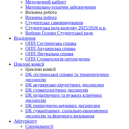
Методичний кабінет
Матеріально-технічне забезпечення
Виховна робота
Виховна робота
Студентське самоврядування
Студентська рада коледжу 2025/2026 н.р.
Вибори Голови Студентської ради
Відділення
ОПП Сестринська справа
ОПП Акушерська справа
ОПП Лікувальна справа
ОПП Стоматологія ортопедична
Циклові комісії
Циклові комісії
ЦК сестринської справи та терапевтичних
дисциплін
ЦК акушерсько-хірургічних дисциплин
ЦК стоматологічних дисциплін
ЦК педіатричних та вузьких клінічних
дисциплін
ЦК природничо-наукових дисциплин
ЦК гуманітарних, соціально-економічних
дисциплін та фізичного виховання
Абітурієнту
Спеціальності