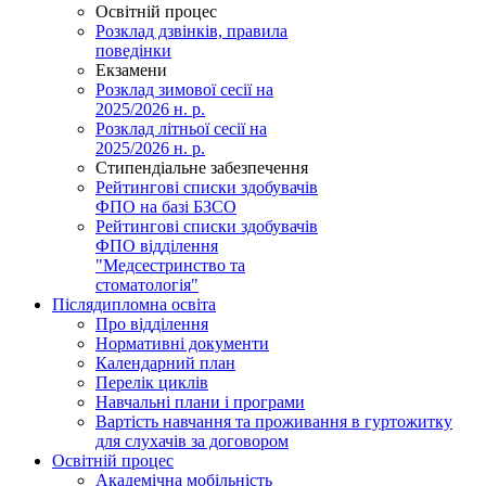
Освітній процес
Розклад дзвінків, правила
поведінки
Екзамени
Розклад зимової сесії на
2025/2026 н. р.
Розклад літньої сесії на
2025/2026 н. р.
Стипендіальне забезпечення
Рейтингові списки здобувачів
ФПО на базі БЗСО
Рейтингові списки здобувачів
ФПО відділення
"Медсестринство та
стоматологія"
Післядипломна освіта
Про відділення
Нормативні документи
Календарний план
Перелік циклів
Навчальні плани і програми
Вартість навчання та проживання в гуртожитку
для слухачів за договором
Освітній процес
Академічна мобільність