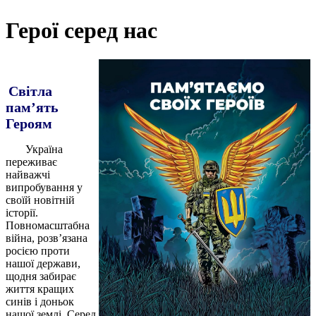
Герої серед нас
Світла
пам’ять
Героям
Україна
переживає
найважчі
випробування у
своїй новітній
історії.
Повномасштабна
війна, розв’язана
росією проти
нашої держави,
щодня забирає
життя кращих
синів і доньок
нашої землі. Серед