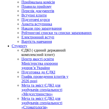
Приймальна комісія
Правила прийому
Перелік документів
Вступні іспити
Підготовчі курси
Анкета вступника
Накази про зарахування
Рейтингові списки та списки зарахованих
Електронний вступ
Вартість навчання
Студенту
ЄДКІ ( єдиний державний
комплексний іспит)
Центр якості освіти
Міністерства охорони
здоровʼя України
Підготовка до ЄДКІ
Графік проведення іспитів у
2026 році
Мета та зміст ЄДКІ для
здобувачів спеціальності
«Медсестринство»
Мета та зміст ЄДКІ для
здобувачів спеціальності
«Стоматологія»