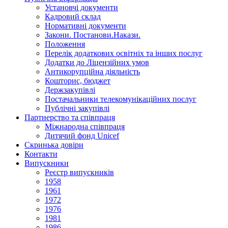
Установчi документи
Кадровий склад
Нормативнi документи
Закони. Постанови.Накази.
Положення
Перелік додаткових освітніх та інших послуг
Додатки до Ліцензійних умов
Антикорупційна діяльність
Кошторис, бюджет
Держзакупiвлi
Постачальники телекомунікаційних послуг
Публічні закупівлі
Партнерство та співпраця
Міжнародна співпраця
Дитячий фонд Unicef
Скринька довіри
Контакти
Випускники
Реєстр випускників
1958
1961
1972
1976
1981
1986