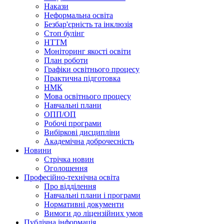
Накази
Неформальна освіта
Безбар'єрність та інклюзія
Стоп булінг
НТТМ
Моніторинг якості освіти
План роботи
Графіки освітнього процесу
Практична підготовка
НМК
Мова освiтнього процесу
Навчальнi плани
ОПП/ОП
Робочі програми
Вибiрковi дисциплiни
Академічна доброчесність
Новини
Стрічка новин
Оголошення
Професійно-технічна освіта
Про відділення
Навчальні плани і програми
Нормативнi документи
Вимоги до ліцензійних умов
Публічна інформація