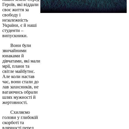
Героїв, які віддали
своє життя за
свободу і
незалежність
України, є й наші
студенти –
випускники.
Вони були
звичайними
юнаками й
дівчатами, які мали
мрії, плани та
світле майбутнє.
Але коли настав
час, вони стали до
лав захисників, не
вагаючись обрали
шлях мужності й
жертовності.
Схиляємо
голови у глибокій
скорботі та
вдячності перед