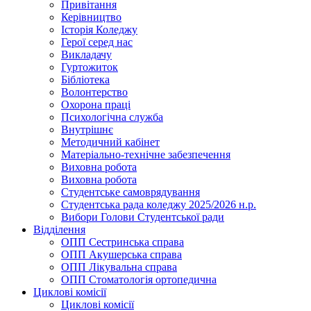
Привітання
Керівництво
Історія Коледжу
Герої серед нас
Викладачу
Гуртожиток
Бібліотека
Волонтерство
Охорона праці
Психологічна служба
Внутрішнє
Методичний кабінет
Матеріально-технічне забезпечення
Виховна робота
Виховна робота
Студентське самоврядування
Студентська рада коледжу 2025/2026 н.р.
Вибори Голови Студентської ради
Відділення
ОПП Сестринська справа
ОПП Акушерська справа
ОПП Лікувальна справа
ОПП Стоматологія ортопедична
Циклові комісії
Циклові комісії