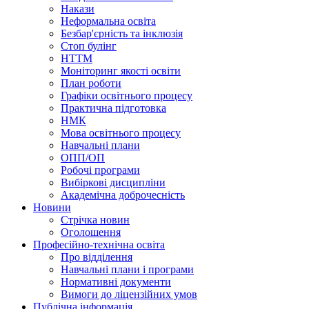
Накази
Неформальна освіта
Безбар'єрність та інклюзія
Стоп булінг
НТТМ
Моніторинг якості освіти
План роботи
Графіки освітнього процесу
Практична підготовка
НМК
Мова освiтнього процесу
Навчальнi плани
ОПП/ОП
Робочі програми
Вибiрковi дисциплiни
Академічна доброчесність
Новини
Стрічка новин
Оголошення
Професійно-технічна освіта
Про відділення
Навчальні плани і програми
Нормативнi документи
Вимоги до ліцензійних умов
Публічна інформація