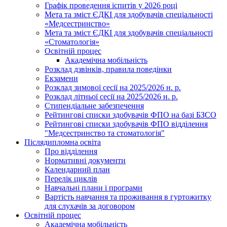
Графік проведення іспитів у 2026 році
Мета та зміст ЄДКІ для здобувачів спеціальності
«Медсестринство»
Мета та зміст ЄДКІ для здобувачів спеціальності
«Стоматологія»
Освітній процес
Академічна мобільність
Розклад дзвінків, правила поведінки
Екзамени
Розклад зимової сесії на 2025/2026 н. р.
Розклад літньої сесії на 2025/2026 н. р.
Стипендіальне забезпечення
Рейтингові списки здобувачів ФПО на базі БЗСО
Рейтингові списки здобувачів ФПО відділення
"Медсестринство та стоматологія"
Післядипломна освіта
Про відділення
Нормативні документи
Календарний план
Перелік циклів
Навчальні плани і програми
Вартість навчання та проживання в гуртожитку
для слухачів за договором
Освітній процес
Академічна мобільність