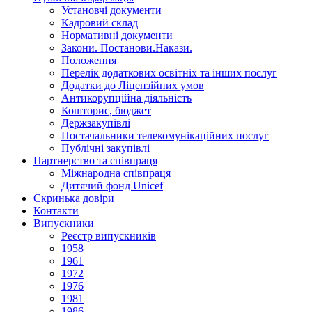
Установчi документи
Кадровий склад
Нормативнi документи
Закони. Постанови.Накази.
Положення
Перелік додаткових освітніх та інших послуг
Додатки до Ліцензійних умов
Антикорупційна діяльність
Кошторис, бюджет
Держзакупiвлi
Постачальники телекомунікаційних послуг
Публічні закупівлі
Партнерство та співпраця
Міжнародна співпраця
Дитячий фонд Unicef
Скринька довіри
Контакти
Випускники
Реєстр випускників
1958
1961
1972
1976
1981
1986