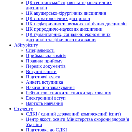
ЦК сестринської справи та терапевтичних
дисциплін
ЦК акушерсько-хірургічних дисциплин
ЦК стоматологічних дисциплін
ЦК педіатричних та вузьких клінічних дисциплін
ЦК природничо-наукових дисциплин
ЦК гуманітарних, соціально-економічних
дисциплін та фізичного виховання
Абітурієнту
Спеціальності
Приймальна комісія
Правила прийому
Перелік документів
Вступні іспити
Підготовчі курси
Анкета вступника
Накази про зарахування
Рейтингові списки та списки зарахованих
Електронний вступ
Вартість навчання
Студенту
ЄДКІ ( єдиний державний комплексний іспит)
Центр якості освіти Міністерства охорони здоровʼя
України
Підготовка до ЄДКІ