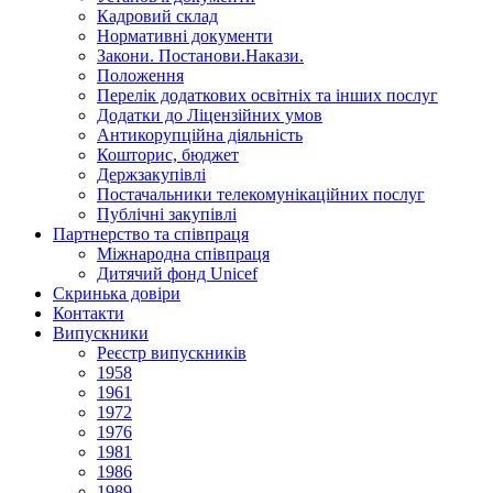
Кадровий склад
Нормативнi документи
Закони. Постанови.Накази.
Положення
Перелік додаткових освітніх та інших послуг
Додатки до Ліцензійних умов
Антикорупційна діяльність
Кошторис, бюджет
Держзакупiвлi
Постачальники телекомунікаційних послуг
Публічні закупівлі
Партнерство та співпраця
Міжнародна співпраця
Дитячий фонд Unicef
Скринька довіри
Контакти
Випускники
Реєстр випускників
1958
1961
1972
1976
1981
1986
1989