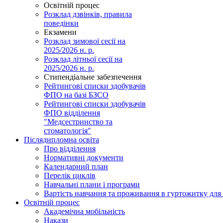
Освітній процес
Розклад дзвінків, правила
поведінки
Екзамени
Розклад зимової сесії на
2025/2026 н. р.
Розклад літньої сесії на
2025/2026 н. р.
Стипендіальне забезпечення
Рейтингові списки здобувачів
ФПО на базі БЗСО
Рейтингові списки здобувачів
ФПО відділення
"Медсестринство та
стоматологія"
Післядипломна освіта
Про відділення
Нормативні документи
Календарний план
Перелік циклів
Навчальні плани і програми
Вартість навчання та проживання в гуртожитку для 
Освітній процес
Академічна мобільність
Накази