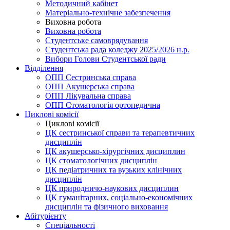
Методичний кабінет
Матеріально-технічне забезпечення
Виховна робота
Виховна робота
Студентське самоврядування
Студентська рада коледжу 2025/2026 н.р.
Вибори Голови Студентської ради
Відділення
ОПП Сестринська справа
ОПП Акушерська справа
ОПП Лікувальна справа
ОПП Стоматологія ортопедична
Циклові комісії
Циклові комісії
ЦК сестринської справи та терапевтичних
дисциплін
ЦК акушерсько-хірургічних дисциплин
ЦК стоматологічних дисциплін
ЦК педіатричних та вузьких клінічних
дисциплін
ЦК природничо-наукових дисциплин
ЦК гуманітарних, соціально-економічних
дисциплін та фізичного виховання
Абітурієнту
Спеціальності