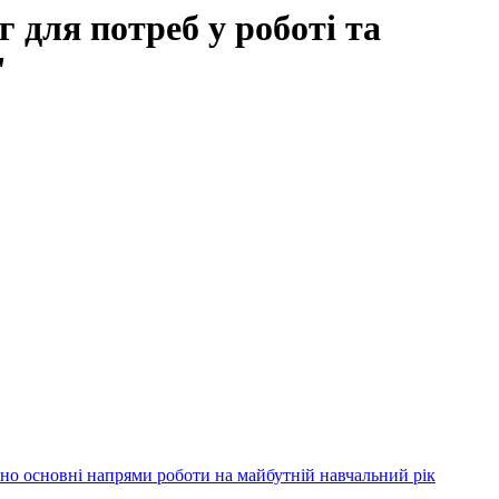
 для потреб у роботі та
"
лено основні напрями роботи на майбутній навчальний рік