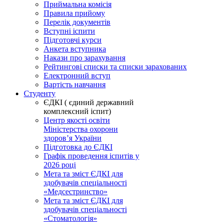
Приймальна комісія
Правила прийому
Перелік документів
Вступні іспити
Підготовчі курси
Анкета вступника
Накази про зарахування
Рейтингові списки та списки зарахованих
Електронний вступ
Вартість навчання
Студенту
ЄДКІ ( єдиний державний
комплексний іспит)
Центр якості освіти
Міністерства охорони
здоровʼя України
Підготовка до ЄДКІ
Графік проведення іспитів у
2026 році
Мета та зміст ЄДКІ для
здобувачів спеціальності
«Медсестринство»
Мета та зміст ЄДКІ для
здобувачів спеціальності
«Стоматологія»