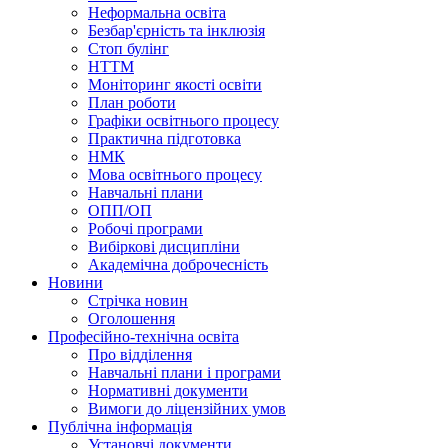
Неформальна освіта
Безбар'єрність та інклюзія
Стоп булінг
НТТМ
Моніторинг якості освіти
План роботи
Графіки освітнього процесу
Практична підготовка
НМК
Мова освiтнього процесу
Навчальнi плани
ОПП/ОП
Робочі програми
Вибiрковi дисциплiни
Академічна доброчесність
Новини
Стрічка новин
Оголошення
Професійно-технічна освіта
Про відділення
Навчальні плани і програми
Нормативнi документи
Вимоги до ліцензійних умов
Публічна інформація
Установчi документи