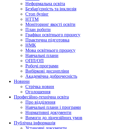
Неформальна освіта
Безбар'єрність та інклюзія
Стоп булінг
НТТМ
Моніторинг якості освіти
План роботи
Графіки освітнього процесу
Практична підготовка
НМК
Мова освiтнього процесу
Навчальнi плани
ОПП/ОП
Робочі програми
Вибiрковi дисциплiни
Академічна доброчесність
Новини
Стрічка новин
Оголошення
Професійно-технічна освіта
Про відділення
Навчальні плани і програми
Нормативнi документи
Вимоги до ліцензійних умов
Публічна інформація
Установчi документи