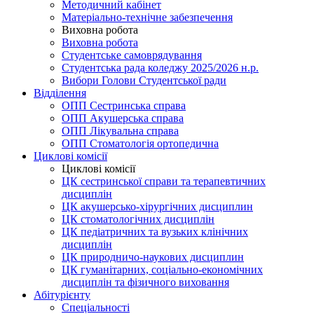
Методичний кабінет
Матеріально-технічне забезпечення
Виховна робота
Виховна робота
Студентське самоврядування
Студентська рада коледжу 2025/2026 н.р.
Вибори Голови Студентської ради
Відділення
ОПП Сестринська справа
ОПП Акушерська справа
ОПП Лікувальна справа
ОПП Стоматологія ортопедична
Циклові комісії
Циклові комісії
ЦК сестринської справи та терапевтичних
дисциплін
ЦК акушерсько-хірургічних дисциплин
ЦК стоматологічних дисциплін
ЦК педіатричних та вузьких клінічних
дисциплін
ЦК природничо-наукових дисциплин
ЦК гуманітарних, соціально-економічних
дисциплін та фізичного виховання
Абітурієнту
Спеціальності