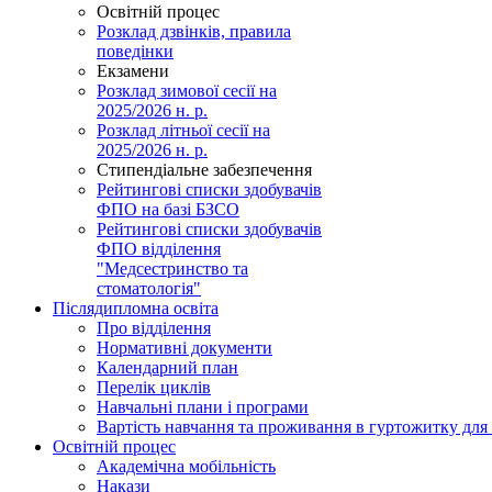
Освітній процес
Розклад дзвінків, правила
поведінки
Екзамени
Розклад зимової сесії на
2025/2026 н. р.
Розклад літньої сесії на
2025/2026 н. р.
Стипендіальне забезпечення
Рейтингові списки здобувачів
ФПО на базі БЗСО
Рейтингові списки здобувачів
ФПО відділення
"Медсестринство та
стоматологія"
Післядипломна освіта
Про відділення
Нормативні документи
Календарний план
Перелік циклів
Навчальні плани і програми
Вартість навчання та проживання в гуртожитку для 
Освітній процес
Академічна мобільність
Накази