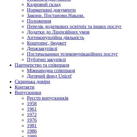
Кадровий склад
Нормативнi документи
Закони. Постанови.Накази.
Положення
Перелік додаткових освітніх та інших послуг
Додатки до Ліцензійних умов
Антикорупційна діяльність
Кошторис, бюджет
Держзакупiвлi
Постачальники телекомунікаційних послуг
Публічні закупівлі
Партнерство та співпраця
Міжнародна співпраця
Дитячий фонд Unicef
Скринька довіри
Контакти
Випускники
Реєстр випускників
1958
1961
1972
1976
1981
1986
1989