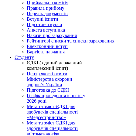
Приймальна комісія
Правила прийому
Перелік документів
Вступні іспити
Підготовчі курси
Анкета вступника
Накази про зарахування
Рейтингові списки та списки зарахованих
Електронний вступ
Вартість навчання
Студенту
ЄДКІ ( єдиний державний
комплексний іспит)
Центр якості освіти
Міністерства охорони
здоровʼя України
Підготовка до ЄДКІ
Графік проведення іспитів у
2026 році
Мета та зміст ЄДКІ для
здобувачів спеціальності
«Медсестринство»
Мета та зміст ЄДКІ для
здобувачів спеціальності
«Стоматологія»