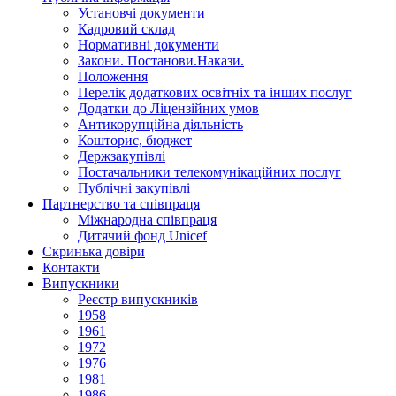
Установчi документи
Кадровий склад
Нормативнi документи
Закони. Постанови.Накази.
Положення
Перелік додаткових освітніх та інших послуг
Додатки до Ліцензійних умов
Антикорупційна діяльність
Кошторис, бюджет
Держзакупiвлi
Постачальники телекомунікаційних послуг
Публічні закупівлі
Партнерство та співпраця
Міжнародна співпраця
Дитячий фонд Unicef
Скринька довіри
Контакти
Випускники
Реєстр випускників
1958
1961
1972
1976
1981
1986