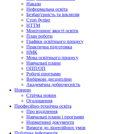
Накази
Неформальна освіта
Безбар'єрність та інклюзія
Стоп булінг
НТТМ
Моніторинг якості освіти
План роботи
Графіки освітнього процесу
Практична підготовка
НМК
Мова освiтнього процесу
Навчальнi плани
ОПП/ОП
Робочі програми
Вибiрковi дисциплiни
Академічна доброчесність
Новини
Стрічка новин
Оголошення
Професійно-технічна освіта
Про відділення
Навчальні плани і програми
Нормативнi документи
Вимоги до ліцензійних умов
Публічна інформація