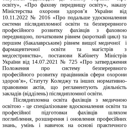
освіту», «Про фахову передвищу освіту», наказу
Міністерства охорони здоров’я України від
10.11.2022 № 2016 «Про подальше удосконалення
системи післядипломної освіти та безперервного
професійного розвитку фахівців з фаховою
передвищою, початковим рівнем (короткий цикл) та
першим (бакалаврським) рівнем вищої медичної і
фармацевтичної освіти та магістрів з
медсестринства», постанови Кабінету Міністрів
України
від 14.07.2021 № 725 «Про затвердження
Положення про систему безперервного
професійного розвитку працівників сфери охорони
здоров’я»,
Статуту Коледжу та інших нормативно-
правовими актів, що регламентують діяльність
закладів (відділень) післядипломної освіти.
Післядипломна освіта фахівців з медичною
освітою - це спеціалізоване вдосконалення освіти та
професійної підготовки фахівців шляхом
поглиблення, розширення і оновлення професійних
знань, умінь і навичок на основі практичного