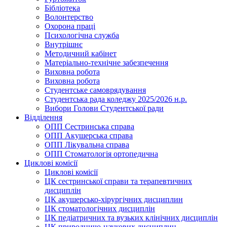
Бібліотека
Волонтерство
Охорона праці
Психологічна служба
Внутрішнє
Методичний кабінет
Матеріально-технічне забезпечення
Виховна робота
Виховна робота
Студентське самоврядування
Студентська рада коледжу 2025/2026 н.р.
Вибори Голови Студентської ради
Відділення
ОПП Сестринська справа
ОПП Акушерська справа
ОПП Лікувальна справа
ОПП Стоматологія ортопедична
Циклові комісії
Циклові комісії
ЦК сестринської справи та терапевтичних
дисциплін
ЦК акушерсько-хірургічних дисциплин
ЦК стоматологічних дисциплін
ЦК педіатричних та вузьких клінічних дисциплін
ЦК природничо-наукових дисциплин