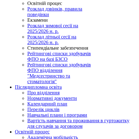
Освітній процес
Розклад дзвінків, правила
поведінки
Екзамени
Розклад зимової сесії на
2025/2026 н. р.
Розклад літньої сесії на
2025/2026 н. р.
Стипендіальне забезпечення
Рейтингові списки здобувачів
ФПО на базі БЗСО
Рейтингові списки здобувачів
ФПО відділення
"Медсестринство та
стоматологія"
Післядипломна освіта
Про відділення
Нормативні документи
Календарний план
Перелік циклів
Навчальні плани і програми
Вартість навчання та проживання в гуртожитку
для слухачів за договором
Освітній процес
Академічна мобільність