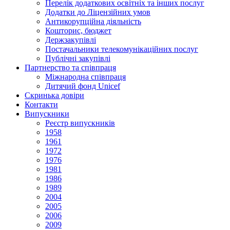
Перелік додаткових освітніх та інших послуг
Додатки до Ліцензійних умов
Антикорупційна діяльність
Кошторис, бюджет
Держзакупiвлi
Постачальники телекомунікаційних послуг
Публічні закупівлі
Партнерство та співпраця
Міжнародна співпраця
Дитячий фонд Unicef
Скринька довіри
Контакти
Випускники
Реєстр випускників
1958
1961
1972
1976
1981
1986
1989
2004
2005
2006
2009