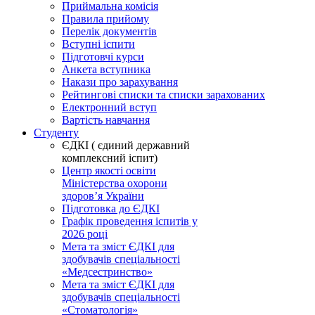
Приймальна комісія
Правила прийому
Перелік документів
Вступні іспити
Підготовчі курси
Анкета вступника
Накази про зарахування
Рейтингові списки та списки зарахованих
Електронний вступ
Вартість навчання
Студенту
ЄДКІ ( єдиний державний
комплексний іспит)
Центр якості освіти
Міністерства охорони
здоровʼя України
Підготовка до ЄДКІ
Графік проведення іспитів у
2026 році
Мета та зміст ЄДКІ для
здобувачів спеціальності
«Медсестринство»
Мета та зміст ЄДКІ для
здобувачів спеціальності
«Стоматологія»