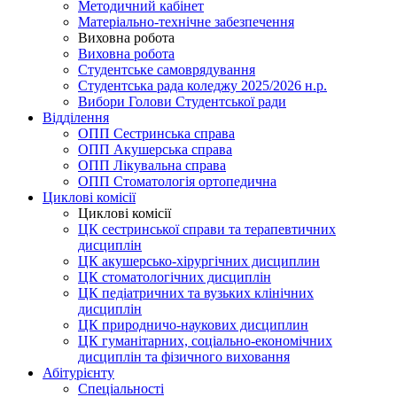
Методичний кабінет
Матеріально-технічне забезпечення
Виховна робота
Виховна робота
Студентське самоврядування
Студентська рада коледжу 2025/2026 н.р.
Вибори Голови Студентської ради
Відділення
ОПП Сестринська справа
ОПП Акушерська справа
ОПП Лікувальна справа
ОПП Стоматологія ортопедична
Циклові комісії
Циклові комісії
ЦК сестринської справи та терапевтичних
дисциплін
ЦК акушерсько-хірургічних дисциплин
ЦК стоматологічних дисциплін
ЦК педіатричних та вузьких клінічних
дисциплін
ЦК природничо-наукових дисциплин
ЦК гуманітарних, соціально-економічних
дисциплін та фізичного виховання
Абітурієнту
Спеціальності