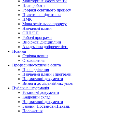
Моніторинг якості освіти
План роботи
Графіки освітнього процесу
Практична підготовка
НМК
Мова освiтнього процесу
Навчальнi плани
ОПП/ОП
Робочі програми
Вибiрковi дисциплiни
Академічна доброчесність
Новини
Стрічка новин
Оголошення
Професійно-технічна освіта
Про відділення
Навчальні плани і програми
Нормативнi документи
Вимоги до ліцензійних умов
Публічна інформація
Установчi документи
Кадровий склад
Нормативнi документи
Закони. Постанови.Накази.
Положення