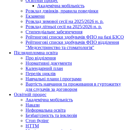
Освітній процес
Академічна мобільність
Розклад дзвінків, правила поведінки
Екзамени
Розклад зимової сесії на 2025/2026 н. р.
Розклад літньої сесії на 2025/2026 н. р.
Стипендіальне забезпечення
Рейтингові списки здобувачів ФПО на базі БЗСО
Рейтингові списки здобувачів ФПО відділення
"Медсестринство та стоматологія"
Післядипломна освіта
Про відділення
Нормативні документи
Календарний план
Перелік циклів
Навчальні плани і програми
Вартість навчання та проживання в гуртожитку
для слухачів за договором
Освітній процес
Академічна мобільність
Накази
Неформальна освіта
Безбар'єрність та інклюзія
Стоп булінг
НТТМ