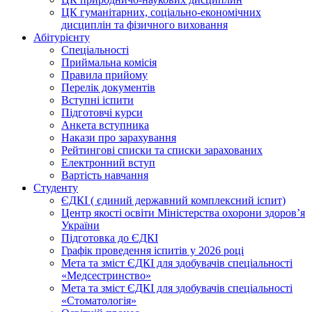
ЦК гуманітарних, соціально-економічних
дисциплін та фізичного виховання
Абітурієнту
Спеціальності
Приймальна комісія
Правила прийому
Перелік документів
Вступні іспити
Підготовчі курси
Анкета вступника
Накази про зарахування
Рейтингові списки та списки зарахованих
Електронний вступ
Вартість навчання
Студенту
ЄДКІ ( єдиний державний комплексний іспит)
Центр якості освіти Міністерства охорони здоровʼя
України
Підготовка до ЄДКІ
Графік проведення іспитів у 2026 році
Мета та зміст ЄДКІ для здобувачів спеціальності
«Медсестринство»
Мета та зміст ЄДКІ для здобувачів спеціальності
«Стоматологія»