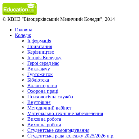
© КВНЗ "Білоцерківський Медичний Коледж", 2014
Головна
Коледж
Інформація
Привітання
Керівництво
Історія Коледжу
Герої серед нас
Викладачу
Гуртожиток
Бібліотека
Волонтерство
Охорона праці
Психологічна служба
Внутрішнє
Методичний кабінет
Матеріально-технічне забезпечення
Виховна робота
Виховна робота
Студентське самоврядування
Студентська рада коледжу 2025/2026 н.р.