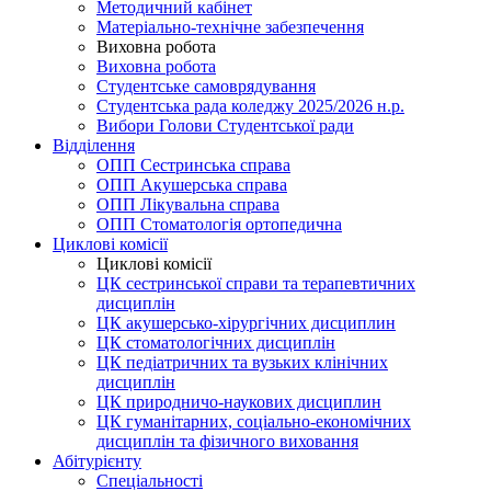
Методичний кабінет
Матеріально-технічне забезпечення
Виховна робота
Виховна робота
Студентське самоврядування
Студентська рада коледжу 2025/2026 н.р.
Вибори Голови Студентської ради
Відділення
ОПП Сестринська справа
ОПП Акушерська справа
ОПП Лікувальна справа
ОПП Стоматологія ортопедична
Циклові комісії
Циклові комісії
ЦК сестринської справи та терапевтичних
дисциплін
ЦК акушерсько-хірургічних дисциплин
ЦК стоматологічних дисциплін
ЦК педіатричних та вузьких клінічних
дисциплін
ЦК природничо-наукових дисциплин
ЦК гуманітарних, соціально-економічних
дисциплін та фізичного виховання
Абітурієнту
Спеціальності