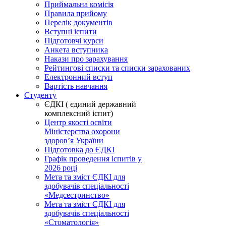
Приймальна комісія
Правила прийому
Перелік документів
Вступні іспити
Підготовчі курси
Анкета вступника
Накази про зарахування
Рейтингові списки та списки зарахованих
Електронний вступ
Вартість навчання
Студенту
ЄДКІ ( єдиний державний
комплексний іспит)
Центр якості освіти
Міністерства охорони
здоровʼя України
Підготовка до ЄДКІ
Графік проведення іспитів у
2026 році
Мета та зміст ЄДКІ для
здобувачів спеціальності
«Медсестринство»
Мета та зміст ЄДКІ для
здобувачів спеціальності
«Стоматологія»