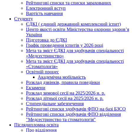
Рейтингові списки та списки зарахованих
Електронний вступ
Вартість навчання
Студенту
ЄДКІ ( єдиний державний комплексний іспит)
Центр якості освіти Міністерства охорони здоровʼя
України
Підготовка до ЄДКІ
Графік проведення іспитів у 2026 році
Мета та зміст ЄДКІ для здобувачів спеціальності
«Медсестринство»
Мета та зміст ЄДКІ для здобувачів спеціальності
«Стоматологія»
Освітній процес
Академічна мобільність
Розклад дзвінків, правила поведінки
Екзамени
Розклад зимової сесії на 2025/2026 н. р.
Розклад літньої сесії на 2025/2026 н. р.
Стипендіальне забезпечення
Рейтингові списки здобувачів ФПО на базі БЗСО
Рейтингові списки здобувачів ФПО відділення
"Медсестринство та стоматологія"
Післядипломна освіта
Про відділення