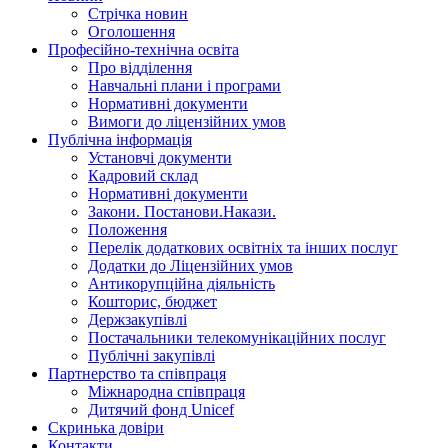
Стрічка новин
Оголошення
Професійно-технічна освіта
Про відділення
Навчальні плани і програми
Нормативнi документи
Вимоги до ліцензійних умов
Публічна інформація
Установчi документи
Кадровий склад
Нормативнi документи
Закони. Постанови.Накази.
Положення
Перелік додаткових освітніх та інших послуг
Додатки до Ліцензійних умов
Антикорупційна діяльність
Кошторис, бюджет
Держзакупiвлi
Постачальники телекомунікаційних послуг
Публічні закупівлі
Партнерство та співпраця
Міжнародна співпраця
Дитячий фонд Unicef
Скринька довіри
Контакти