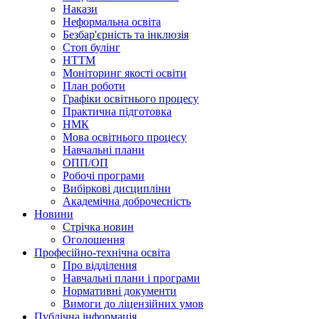
Накази
Неформальна освіта
Безбар'єрність та інклюзія
Стоп булінг
НТТМ
Моніторинг якості освіти
План роботи
Графіки освітнього процесу
Практична підготовка
НМК
Мова освiтнього процесу
Навчальнi плани
ОПП/ОП
Робочі програми
Вибiрковi дисциплiни
Академічна доброчесність
Новини
Стрічка новин
Оголошення
Професійно-технічна освіта
Про відділення
Навчальні плани і програми
Нормативнi документи
Вимоги до ліцензійних умов
Публічна інформація