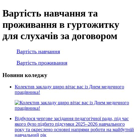
Вартість навчання та
проживання в гуртожитку
для слухачів за договором
Вартість навчання
Вартість проживання
Новини коледжу
Колектив закладу щиро вітає вас із Днем медичного
працівника!
Відбулося чергове засідання педагогічної ради, під час
якого було підбито підсумки 2025–2026 навчального
року та окреслено основні напрями роботи на майбутній
навчальний рік