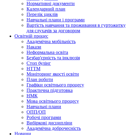
Нормативні документи
Календарний план
Перелік циклів
Навчальні плани і програми
Вартість навчання та проживання в гуртожитку
для слухачів за договором
Освітній процес
Академічна мобільність
Накази
Неформальна освіта
Безбар'єрність та інклюзія
Стоп булінг
НТТМ
Моніторинг якості освіти
План роботи
Графіки освітнього процесу
Практична підготовка
НМК
Мова освiтнього процесу
Навчальнi плани
ОПП/ОП
Робочі програми
Вибiрковi дисциплiни
Академічна доброчесність
Новини