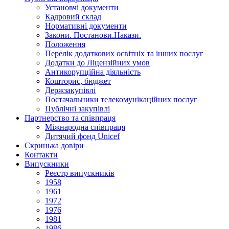
Установчi документи
Кадровий склад
Нормативнi документи
Закони. Постанови.Накази.
Положення
Перелік додаткових освітніх та інших послуг
Додатки до Ліцензійних умов
Антикорупційна діяльність
Кошторис, бюджет
Держзакупiвлi
Постачальники телекомунікаційних послуг
Публічні закупівлі
Партнерство та співпраця
Міжнародна співпраця
Дитячий фонд Unicef
Скринька довіри
Контакти
Випускники
Реєстр випускників
1958
1961
1972
1976
1981
1986