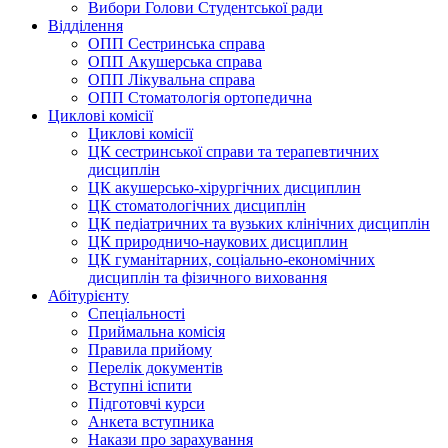
Вибори Голови Студентської ради
Відділення
ОПП Сестринська справа
ОПП Акушерська справа
ОПП Лікувальна справа
ОПП Стоматологія ортопедична
Циклові комісії
Циклові комісії
ЦК сестринської справи та терапевтичних
дисциплін
ЦК акушерсько-хірургічних дисциплин
ЦК стоматологічних дисциплін
ЦК педіатричних та вузьких клінічних дисциплін
ЦК природничо-наукових дисциплин
ЦК гуманітарних, соціально-економічних
дисциплін та фізичного виховання
Абітурієнту
Спеціальності
Приймальна комісія
Правила прийому
Перелік документів
Вступні іспити
Підготовчі курси
Анкета вступника
Накази про зарахування