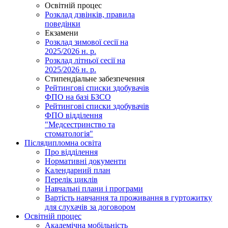
Освітній процес
Розклад дзвінків, правила
поведінки
Екзамени
Розклад зимової сесії на
2025/2026 н. р.
Розклад літньої сесії на
2025/2026 н. р.
Стипендіальне забезпечення
Рейтингові списки здобувачів
ФПО на базі БЗСО
Рейтингові списки здобувачів
ФПО відділення
"Медсестринство та
стоматологія"
Післядипломна освіта
Про відділення
Нормативні документи
Календарний план
Перелік циклів
Навчальні плани і програми
Вартість навчання та проживання в гуртожитку
для слухачів за договором
Освітній процес
Академічна мобільність