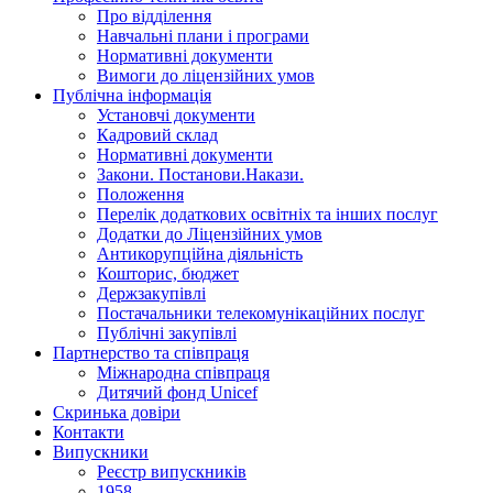
Про відділення
Навчальні плани і програми
Нормативнi документи
Вимоги до ліцензійних умов
Публічна інформація
Установчi документи
Кадровий склад
Нормативнi документи
Закони. Постанови.Накази.
Положення
Перелік додаткових освітніх та інших послуг
Додатки до Ліцензійних умов
Антикорупційна діяльність
Кошторис, бюджет
Держзакупiвлi
Постачальники телекомунікаційних послуг
Публічні закупівлі
Партнерство та співпраця
Міжнародна співпраця
Дитячий фонд Unicef
Скринька довіри
Контакти
Випускники
Реєстр випускників
1958