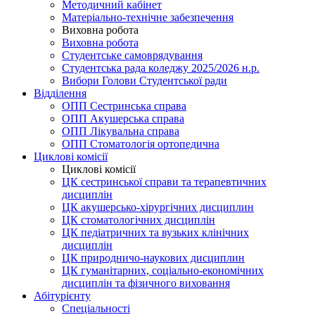
Методичний кабінет
Матеріально-технічне забезпечення
Виховна робота
Виховна робота
Студентське самоврядування
Студентська рада коледжу 2025/2026 н.р.
Вибори Голови Студентської ради
Відділення
ОПП Сестринська справа
ОПП Акушерська справа
ОПП Лікувальна справа
ОПП Стоматологія ортопедична
Циклові комісії
Циклові комісії
ЦК сестринської справи та терапевтичних
дисциплін
ЦК акушерсько-хірургічних дисциплин
ЦК стоматологічних дисциплін
ЦК педіатричних та вузьких клінічних
дисциплін
ЦК природничо-наукових дисциплин
ЦК гуманітарних, соціально-економічних
дисциплін та фізичного виховання
Абітурієнту
Спеціальності