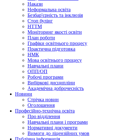
Накази
Неформальна освіта
Безбар'єрність та інклюзія
Стоп булінг
НТТМ
Моніторинг якості освіти
План роботи
Графіки освітнього процесу
Практична підготовка
НМК
Мова освiтнього процесу
Навчальнi плани
ОПП/ОП
Робочі програми
Вибiрковi дисциплiни
Академічна доброчесність
Новини
Стрічка новин
Оголошення
Професійно-технічна освіта
Про відділення
Навчальні плани і програми
Нормативнi документи
Вимоги до ліцензійних умов
Публічна інформація