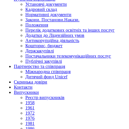
Установчi документи
Кадровий склад
Нормативнi документи
Закони. Постанови.Накази.
Положення
Перелік додаткових освітніх та інших послуг
Додатки до Ліцензійних умов
Антикорупційна діяльність
Кошторис, бюджет
Держзакупiвлi
Постачальники телекомунікаційних послуг
Публічні закупівлі
Партнерство та співпраця
Міжнародна співпраця
Дитячий фонд Unicef
Скринька довіри
Контакти
Випускники
Реєстр випускників
1958
1961
1972
1976
1981
1986