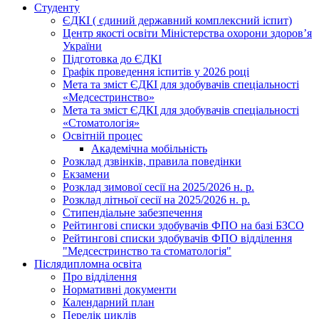
Студенту
ЄДКІ ( єдиний державний комплексний іспит)
Центр якості освіти Міністерства охорони здоровʼя
України
Підготовка до ЄДКІ
Графік проведення іспитів у 2026 році
Мета та зміст ЄДКІ для здобувачів спеціальності
«Медсестринство»
Мета та зміст ЄДКІ для здобувачів спеціальності
«Стоматологія»
Освітній процес
Академічна мобільність
Розклад дзвінків, правила поведінки
Екзамени
Розклад зимової сесії на 2025/2026 н. р.
Розклад літньої сесії на 2025/2026 н. р.
Стипендіальне забезпечення
Рейтингові списки здобувачів ФПО на базі БЗСО
Рейтингові списки здобувачів ФПО відділення
"Медсестринство та стоматологія"
Післядипломна освіта
Про відділення
Нормативні документи
Календарний план
Перелік циклів