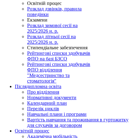
Освітній процес
Розклад дзвінків, правила
поведінки
Екзамени
Розклад зимової сесії на
2025/2026 н. р.
Розклад літньої сесії на
2025/2026 н. р.
Стипендіальне забезпечення
Рейтингові списки здобувачів
ФПО на базі БЗСО
Рейтингові списки здобувачів
ФПО відділення
"Медсестринство та
стоматологія"
Післядипломна освіта
Про відділення
Нормативні документи
Календарний план
Перелік циклів
Навчальні плани і програми
Вартість навчання та проживання в гуртожитку
для слухачів за договором
Освітній процес
Академічна мобільність