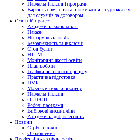
Навчальні плани і програми
Вартість навчання та проживання в гуртожитку
для слухачів за договором
Освітній процес
Академічна мобільність
Накази
Неформальна освіта
Безбар'єрність та інклюзія
Стоп булінг
НТТМ
Моніторинг якості освіти
План роботи
Графіки освітнього процесу
Практична підготовка
НМК
Мова освiтнього процесу
Навчальнi плани
ОПП/ОП
Робочі програми
Вибiрковi дисциплiни
Академічна доброчесність
Новини
Стрічка новин
Оголошення
Професійно-технічна освіта