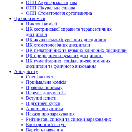
ОПП Акушерська справа
ОПП Лікувальна справа
ОПП Стоматологія ортопедична
Циклові комісії
Циклові комісії
ЦК сестринської справи та терапевтичних
дисциплін
ЦК акушерсько-хірургічних дисциплин
ЦК стоматологічних дисциплін
ЦК педіатричних та вузьких клінічних дисциплін
ЦК природничо-наукових дисциплин
ЦК гуманітарних, соціально-економічних
дисциплін та фізичного виховання
Абітурієнту
Спеціальності
Приймальна комісія
Правила прийому
Перелік документів
Вступні іспити
Підготовчі курси
Анкета вступника
Накази про зарахування
Рейтингові списки та списки зарахованих
Електронний вступ
Вартість навчання