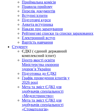
Приймальна комісія
Правила прийому
Перелік документів
Вступні іспити
Підготовчі курси
Анкета вступника
Накази про зарахування
Рейтингові списки та списки зарахованих
Електронний вступ
Вартість навчання
Студенту
ЄДКІ ( єдиний державний
комплексний іспит)
Центр якості освіти
Міністерства охорони
здоровʼя України
Підготовка до ЄДКІ
Графік проведення іспитів у
2026 році
Мета та зміст ЄДКІ для
здобувачів спеціальності
«Медсестринство»
Мета та зміст ЄДКІ для
здобувачів спеціальності
«Стоматологія»